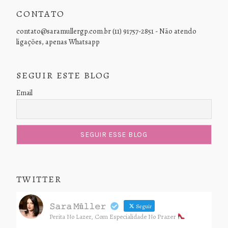
CONTATO
contato@saramullergp.com.br (11) 91757-2851 - Não atendo
ligações, apenas Whatsapp
SEGUIR ESTE BLOG
Email
TWITTER
𝚂𝚊𝚛𝚊 𝙼ü𝚕𝚕𝚎𝚛
Seguir
Perita No Lazer, Com Especialidade No Prazer