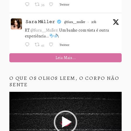
Twitter
36
𝚂𝚊𝚛𝚊 𝙼ü𝚕𝚕𝚎𝚛
@sara__muller
·
20h
RT
@Sara__Muller
: Um banho com vista é outra
experiência…
Twitter
41
Leia Mais...
O QUE OS OLHOS LEEM, O CORPO NÃO
SENTE
Tocador
de
vídeo