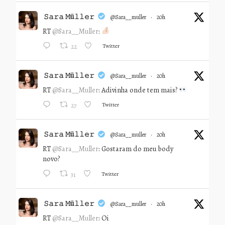
𝚂𝚊𝚛𝚊 𝙼ü𝚕𝚕𝚎𝚛
@sara__muller
·
20h
RT
@Sara__Muller
:
Twitter
22
𝚂𝚊𝚛𝚊 𝙼ü𝚕𝚕𝚎𝚛
@sara__muller
·
20h
RT
@Sara__Muller
: Adivinha onde tem mais?
Twitter
27
𝚂𝚊𝚛𝚊 𝙼ü𝚕𝚕𝚎𝚛
@sara__muller
·
20h
RT
@Sara__Muller
: Gostaram do meu body
novo?
Twitter
31
𝚂𝚊𝚛𝚊 𝙼ü𝚕𝚕𝚎𝚛
@sara__muller
·
20h
RT
@Sara__Muller
: Oi