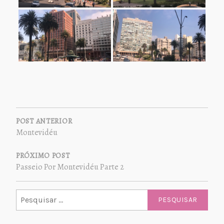
NAVEGAÇÃO
DE
POST ANTERIOR
Montevidéu
POST
PRÓXIMO POST
Passeio Por Montevidéu Parte 2
Pesquisar
por: