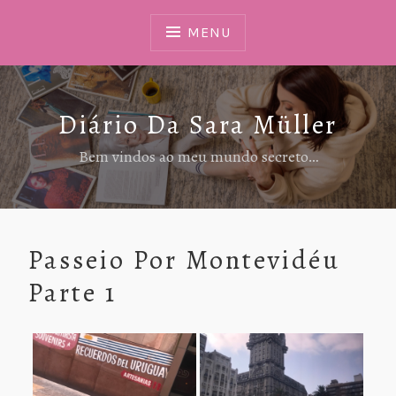
Ir
Para
MENU
Conteúdo
Diário Da Sara Müller
Bem vindos ao meu mundo secreto…
Passeio Por Montevidéu
Parte 1