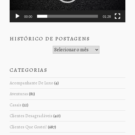
00:00
01:28
HISTÓRICO DE POSTAGENS
Histórico de Postagens
CATEGORIAS
Acompanhante De Luxo
(4)
Aventuras
(81)
Casais
(12)
Clientes Desagradáveis
(40)
Clientes Que Gostei!
(687)