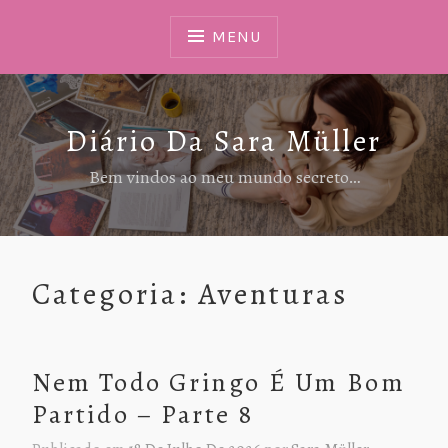
Ir
Para
MENU
Conteúdo
Diário Da Sara Müller
Bem vindos ao meu mundo secreto…
Categoria:
Aventuras
Nem Todo Gringo É Um Bom
Partido – Parte 8