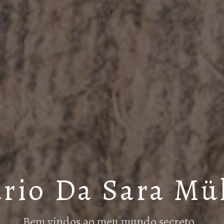
rio Da Sara Mü
Bem vindos ao meu mundo secreto…