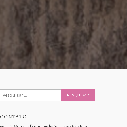
Pesquisar
por:
CONTATO
contato@saramullergp.com.br (11) 91757-2851 - Não