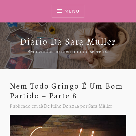
Ir
Para
MENU
Conteúdo
Diário Da Sara Müller
Bem vindos ao meu mundo secreto…
Nem Todo Gringo É Um Bom
Partido – Parte 8
Publicado em
18 De Julho De 2026
por
Sara Müller