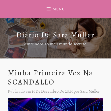
Ir
Para
MENU
Conteúdo
Diário Da Sara Müller
Bem vindos ao meu mundo secreto…
Minha Primeira Vez Na
SCANDALLO
Publicado em
15 De Dezembro De 2025
por
Sara Müller