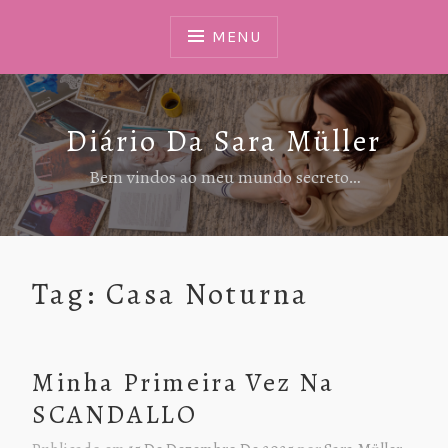
Ir
Para
MENU
Conteúdo
Diário Da Sara Müller
Bem vindos ao meu mundo secreto…
Tag:
Casa Noturna
Minha Primeira Vez Na
SCANDALLO