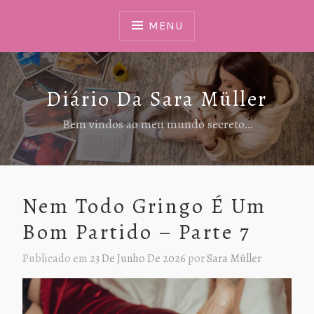
Ir
Para
MENU
Conteúdo
Diário Da Sara Müller
Bem vindos ao meu mundo secreto…
Nem Todo Gringo É Um
Bom Partido – Parte 7
Publicado em
23 De Junho De 2026
por
Sara Müller