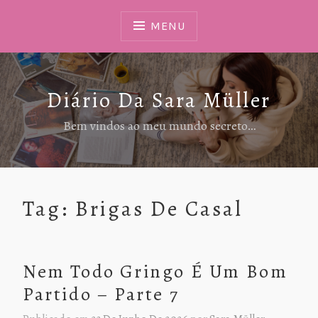
Ir
Para
MENU
Conteúdo
Diário Da Sara Müller
Bem vindos ao meu mundo secreto…
Tag:
Brigas De Casal
Nem Todo Gringo É Um Bom
Partido – Parte 7