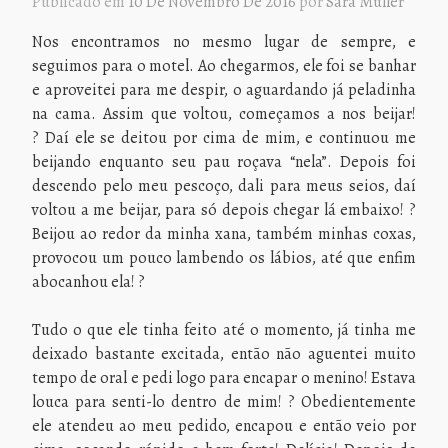
Publicado em
10 De Novembro De 2016
por
Sara Müller
Nos encontramos no mesmo lugar de sempre, e
seguimos para o motel. Ao chegarmos,
ele foi se banhar
e aproveitei para me despir, o aguardando já peladinha
na cama.
Assim
que voltou, começamos a nos beijar!
?
Daí ele se deitou por cima de mim, e continuou me
beijando enquanto seu pau roçava “nela”. Depois foi
descendo pelo meu pescoço, dali para meus seios, daí
voltou a me beijar, para só depois chegar lá embaixo! ?
Beijou ao redor da minha xana, também minhas coxas,
provocou um pouco lambendo os lábios, até que enfim
abocanhou ela! ?
Tudo o que ele tinha feito até o momento, já tinha me
deixado bastante excitada, então não aguentei muito
tempo de oral e pedi logo para encapar o menino! Estava
louca para senti-lo dentro de mim! ? Obedientemente
ele atendeu ao meu pedido, encapou e então veio por