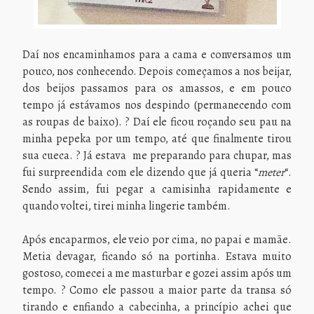
Daí nos encaminhamos para a cama e conversamos um
pouco, nos conhecendo. Depois começamos a nos beijar,
dos beijos passamos para os amassos, e em pouco
tempo já estávamos nos despindo (permanecendo com
as roupas de baixo). ? Daí ele ficou roçando seu pau na
minha pepeka por um tempo, até que finalmente tirou
sua cueca. ? Já estava me preparando para chupar, mas
fui surpreendida com ele dizendo que já queria “
meter
“.
Sendo assim, fui pegar a camisinha rapidamente e
quando voltei, tirei minha lingerie também.
Após encaparmos, ele veio por cima, no papai e mamãe.
Metia devagar, ficando só na portinha. Estava muito
gostoso, comecei a me masturbar e gozei assim após um
tempo. ? Como ele passou a maior parte da transa só
tirando e enfiando a cabecinha, a princípio achei que