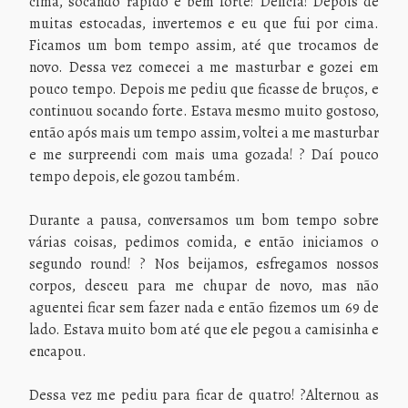
cima, socando rápido e bem forte! Delícia! Depois de
muitas estocadas, invertemos e eu que fui por cima.
Ficamos um bom tempo assim, até que trocamos de
novo. Dessa vez comecei a me masturbar e gozei em
pouco tempo. Depois me pediu que ficasse de bruços, e
continuou socando forte. Estava mesmo muito gostoso,
então após mais um tempo assim, voltei a me masturbar
e me surpreendi com mais uma gozada! ? Daí pouco
tempo depois, ele gozou também.
Durante a pausa, conversamos um bom tempo sobre
várias coisas, pedimos comida, e então iniciamos o
segundo round! ? Nos beijamos, esfregamos nossos
corpos, desceu para me chupar de novo, mas não
aguentei ficar sem fazer nada e então fizemos um 69 de
lado. Estava muito bom até que ele pegou a camisinha e
encapou.
Dessa vez me pediu para ficar de quatro! ?Alternou as