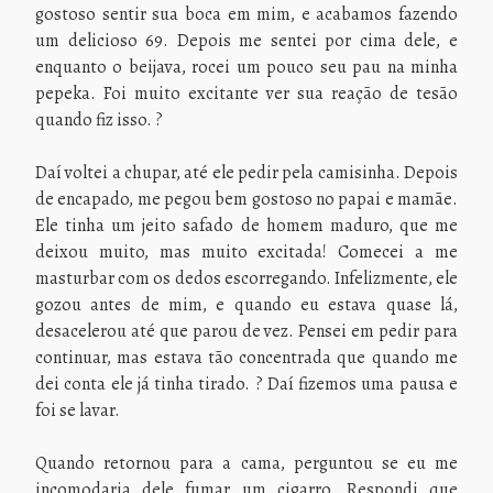
gostoso sentir sua boca em mim, e acabamos fazendo
um delicioso 69. Depois me sentei por cima dele, e
enquanto o beijava, rocei um pouco seu pau na minha
pepeka. Foi muito excitante ver sua reação de tesão
quando fiz isso. ?
Daí voltei a chupar, até ele pedir pela camisinha. Depois
de encapado, me pegou bem gostoso no papai e mamãe.
Ele tinha um jeito safado de homem maduro, que me
deixou muito, mas muito excitada! Comecei a me
masturbar com os dedos escorregando. Infelizmente, ele
gozou antes de mim, e quando eu estava quase lá,
desacelerou até que parou de vez. Pensei em pedir para
continuar, mas estava tão concentrada que quando me
dei conta ele já tinha tirado. ? Daí fizemos uma pausa e
foi se lavar.
Quando retornou para a cama, perguntou se eu me
incomodaria dele fumar um cigarro. Respondi que