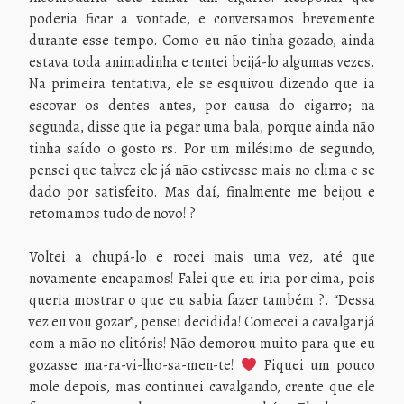
poderia ficar a vontade, e conversamos brevemente
durante esse tempo. Como eu não tinha gozado, ainda
estava toda animadinha e tentei beijá-lo algumas vezes.
Na primeira tentativa, ele se esquivou dizendo que ia
escovar os dentes antes, por causa do cigarro; na
segunda, disse que ia pegar uma bala, porque ainda não
tinha saído o gosto rs. Por um milésimo de segundo,
pensei que talvez ele já não estivesse mais no clima e se
dado por satisfeito. Mas daí, finalmente me beijou e
retomamos tudo de novo! ?
Voltei a chupá-lo e rocei mais uma vez, até que
novamente encapamos! Falei que eu iria por cima, pois
queria mostrar o que eu sabia fazer também ?. “Dessa
vez eu vou gozar”, pensei decidida! Comecei a cavalgar já
com a mão no clitóris! Não demorou muito para que eu
gozasse ma-ra-vi-lho-sa-men-te!
Fiquei um pouco
mole depois, mas continuei cavalgando, crente que ele