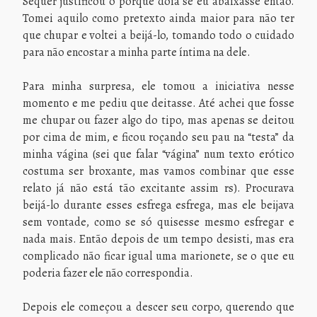
Sequer justificou o porquê doía se eu abaixasse então.
Tomei aquilo como pretexto ainda maior para não ter
que chupar e voltei a beijá-lo, tomando todo o cuidado
para não encostar a minha parte íntima na dele.
Para minha surpresa, ele tomou a iniciativa nesse
momento e me pediu que deitasse. Até achei que fosse
me chupar ou fazer algo do tipo, mas apenas se deitou
por cima de mim, e ficou roçando seu pau na “testa” da
minha vágina (sei que falar “vágina” num texto erótico
costuma ser broxante, mas vamos combinar que esse
relato já não está tão excitante assim rs). Procurava
beijá-lo durante esses esfrega esfrega, mas ele beijava
sem vontade, como se só quisesse mesmo esfregar e
nada mais. Então depois de um tempo desisti, mas era
complicado não ficar igual uma marionete, se o que eu
poderia fazer ele não correspondia.
Depois ele começou a descer seu corpo, querendo que