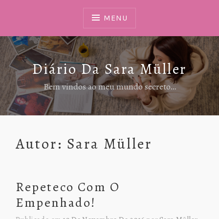
Ir
Para
MENU
Conteúdo
Diário Da Sara Müller
Bem vindos ao meu mundo secreto…
Autor:
Sara Müller
Repeteco Com O
Empenhado!