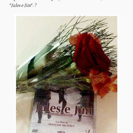
“
Jules e Jim
“. ?