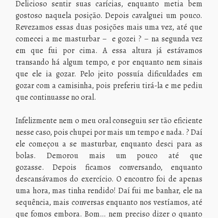
Delicioso sentir suas carícias, enquanto metia bem
gostoso naquela posição. Depois cavalguei um pouco.
Revezamos essas duas posições mais uma vez, até que
comecei a me masturbar – e gozei ? – na segunda vez
em que fui por cima. A essa altura já estávamos
transando há algum tempo, e por enquanto nem sinais
que ele ia gozar. Pelo jeito possuía dificuldades em
gozar com a camisinha, pois preferiu tirá-la e me pediu
que continuasse no oral.
Infelizmente nem o meu oral conseguiu ser tão eficiente
nesse caso, pois chupei por mais um tempo e nada. ? Daí
ele começou a se masturbar, enquanto desci para as
bolas. Demorou mais um pouco até que
gozasse. Depois ficamos conversando, enquanto
descansávamos do exercício. O encontro foi de apenas
uma hora, mas tinha rendido! Daí fui me banhar, ele na
sequência, mais conversas enquanto nos vestíamos, até
que fomos embora. Bom… nem preciso dizer o quanto