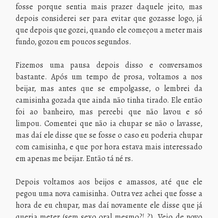
fosse porque sentia mais prazer daquele jeito, mas
depois considerei ser para evitar que gozasse logo, já
que depois que gozei, quando ele começou a meter mais
fundo, gozou em poucos segundos.
Fizemos uma pausa depois disso e conversamos
bastante. Após um tempo de prosa, voltamos a nos
beijar, mas antes que se empolgasse, o lembrei da
camisinha gozada que ainda não tinha tirado. Ele então
foi ao banheiro, mas percebi que não lavou e só
limpou. Comentei que não ia chupar se não o lavasse,
mas daí ele disse que se fosse o caso eu poderia chupar
com camisinha, e que por hora estava mais interessado
em apenas me beijar. Então tá né rs.
Depois voltamos aos beijos e amassos, até que ele
pegou uma nova camisinha. Outra vez achei que fosse a
hora de eu chupar, mas daí novamente ele disse que já
queria meter (sem sexo oral mesmo?! ?). Veio de novo