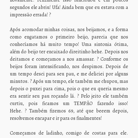
novamente. Felizmente isso funcionou e em poucos
segundos ele abriu! Ufa! Ainda bem que eu estava com a
impressão errada! ?
Após acomodar minhas coisas, nos beijamos, e a forma
como engatamos o primeiro beijo, parecia que nos
conhecíamos há muito tempo! Uma sintonia ótima,
além do beijo ter encaixado direitinho hehe. Depois nos
deitamos e começamos a nos amassar. ? Conforme os
beijos foram intensificando, nos despimos. Depois de
um tempo desci para seu pau, e me deliciei por alguns
minutos. ? Após um tempo, ele também me chupou, mas
depois o puxei para cima, pois o que eu queria mesmo
era sentir seu pau roçando lá. ? Pelo jeito ele também
curtiu, pois ficamos um TEMPÃO fazendo isso!
Hehe. ? Também fizemos 69, até que beeem depois,
resolvemos encapar e ir para os finalmentes!
Começamos de ladinho, comigo de costas para ele.