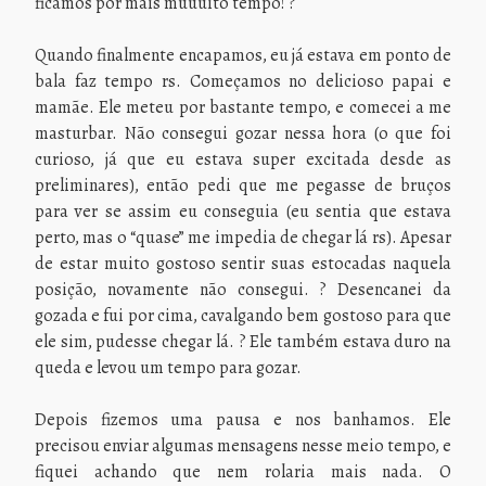
ficamos por mais muuuito tempo! ?
Quando finalmente encapamos, eu já estava em ponto de
bala faz tempo rs. Começamos no delicioso papai e
mamãe. Ele meteu por bastante tempo, e comecei a me
masturbar. Não consegui gozar nessa hora (o que foi
curioso, já que eu estava super excitada desde as
preliminares), então pedi que me pegasse de bruços
para ver se assim eu conseguia (eu sentia que estava
perto, mas o “quase” me impedia de chegar lá rs). Apesar
de estar muito gostoso sentir suas estocadas naquela
posição, novamente não consegui. ? Desencanei da
gozada e fui por cima, cavalgando bem gostoso para que
ele sim, pudesse chegar lá. ? Ele também estava duro na
queda e levou um tempo para gozar.
Depois fizemos uma pausa e nos banhamos. Ele
precisou enviar algumas mensagens nesse meio tempo, e
fiquei achando que nem rolaria mais nada. O