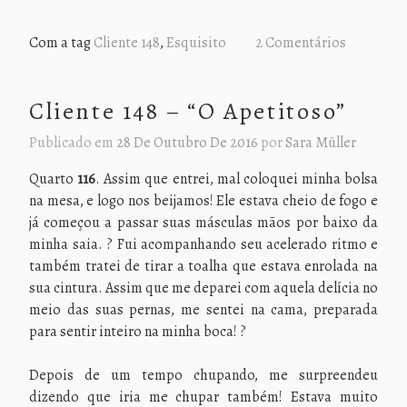
Com a tag
Cliente 148
,
Esquisito
2 Comentários
Cliente 148 – “O Apetitoso”
Publicado em
28 De Outubro De 2016
por
Sara Müller
Quarto
116
. Assim que entrei, mal coloquei minha bolsa
na mesa, e logo nos beijamos! Ele estava cheio de fogo e
já começou a passar suas másculas mãos por baixo da
minha saia. ? Fui acompanhando seu acelerado ritmo e
também tratei de tirar a toalha que estava enrolada na
sua cintura. Assim que me deparei com aquela delícia no
meio das suas pernas, me sentei na cama, preparada
para sentir inteiro na minha boca! ?
Depois de um tempo chupando, me surpreendeu
dizendo que iria me chupar também! Estava muito