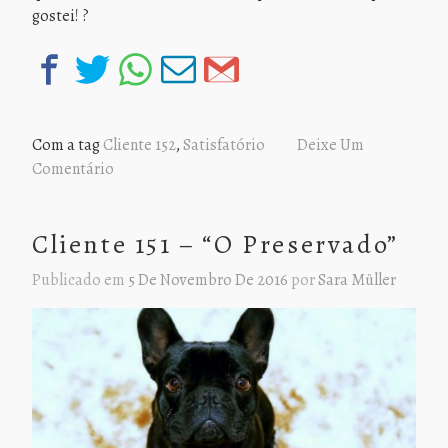
gostei! ?
Com a tag
Cliente 152
,
Satisfatório
Deixe Um
Comentário
Cliente 151 – “O Preservado”
Publicado em
5 De Novembro De 2016
por
Sara Müller