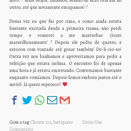
novo! ? Mais beijos, amassos, sessão de sexo oral um no
outro, até que novamente encapamos! ?
Dessa vez eu que fui por cima, e como ainda estava
bastante excitada desde a primeira transa, não perdi
tempo e comecei a me masturbar. Gozei
maravilhosamente! ? Depois ele pediu de quatro, e
estocou com vontade até gozar também! De-li-cio-so!
Outra vez nos banhamos e aproveitamos para pedir a
refeição que estava inclusa. O encontro foi de apenas
uma hora e já estava encerrando. Conversamos bastante
enquanto comíamos. Depois fomos embora juntos até o
metrô. Já quero repeteco!!
Com a tag
Cliente 153
,
Instigante
Deixe Um
Comentário