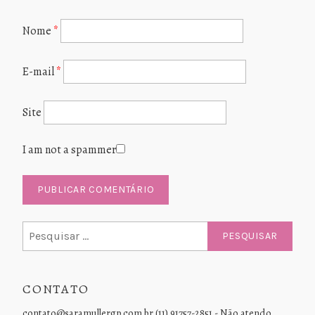
Nome
*
E-mail
*
Site
I am not a spammer
Pesquisar
por:
CONTATO
contato@saramullergp.com.br (11) 91757-2851 - Não atendo