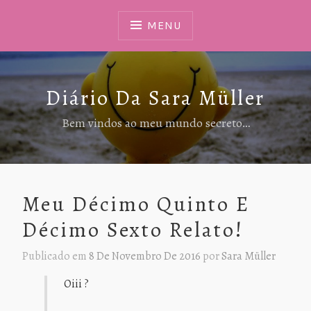
Ir
Para
MENU
Conteúdo
Diário Da Sara Müller
Bem vindos ao meu mundo secreto…
Meu Décimo Quinto E
Décimo Sexto Relato!
Publicado em
8 De Novembro De 2016
por
Sara Müller
Oiii ?