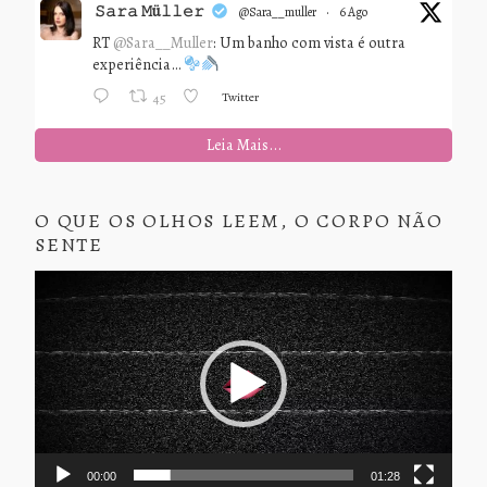
𝚂𝚊𝚛𝚊 𝙼ü𝚕𝚕𝚎𝚛
@sara__muller
·
6 Ago
RT
@Sara__Muller
: Um banho com vista é outra
experiência…
Twitter
45
Leia Mais...
O QUE OS OLHOS LEEM, O CORPO NÃO
SENTE
Tocador
de
vídeo
00:00
01:28