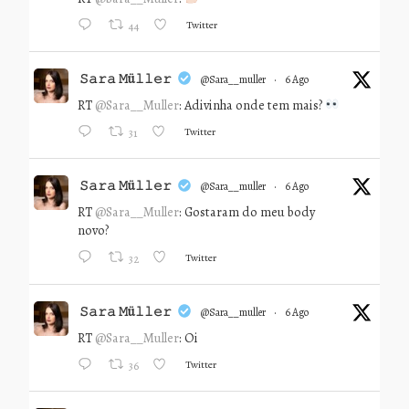
Twitter
44
𝚂𝚊𝚛𝚊 𝙼ü𝚕𝚕𝚎𝚛
@sara__muller
·
6 Ago
RT
@Sara__Muller
: Adivinha onde tem mais?
Twitter
31
𝚂𝚊𝚛𝚊 𝙼ü𝚕𝚕𝚎𝚛
@sara__muller
·
6 Ago
RT
@Sara__Muller
: Gostaram do meu body
novo?
Twitter
32
𝚂𝚊𝚛𝚊 𝙼ü𝚕𝚕𝚎𝚛
@sara__muller
·
6 Ago
RT
@Sara__Muller
: Oi
Twitter
36