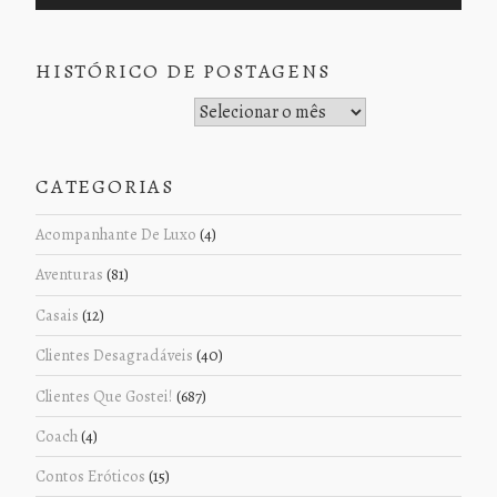
HISTÓRICO DE POSTAGENS
Histórico de Postagens
CATEGORIAS
Acompanhante De Luxo
(4)
Aventuras
(81)
Casais
(12)
Clientes Desagradáveis
(40)
Clientes Que Gostei!
(687)
Coach
(4)
Contos Eróticos
(15)