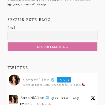
ligações, apenas Whatsapp
SEGUIR ESTE BLOG
Email
TWITTER
𝚂𝚊𝚛𝚊 𝙼ü𝚕𝚕𝚎𝚛
Seguir
Perita No Lazer, Com Especialidade No Prazer
𝚂𝚊𝚛𝚊 𝙼ü𝚕𝚕𝚎𝚛
@sara__muller
·
6 Ago
RT
@Sara__Muller
: