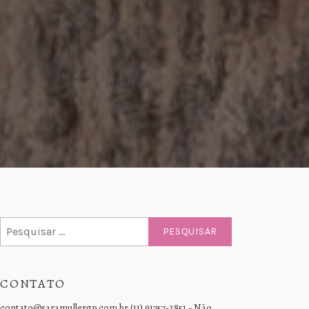
Pesquisar
por:
CONTATO
contato@saramullergp.com.br (11) 91757-2851 - Não