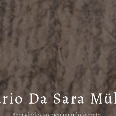
rio Da Sara Mü
Bem vindos ao meu mundo secreto…