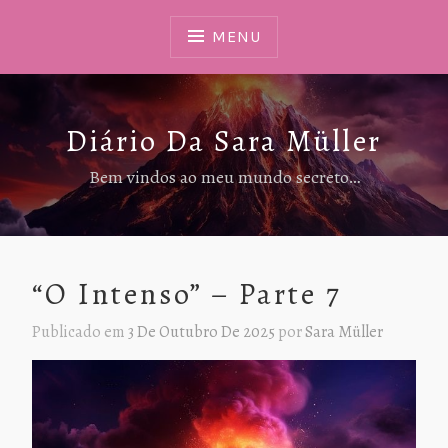
Ir
Para
MENU
Conteúdo
Diário Da Sara Müller
Bem vindos ao meu mundo secreto…
“O Intenso” – Parte 7
Publicado em
3 De Outubro De 2025
por
Sara Müller