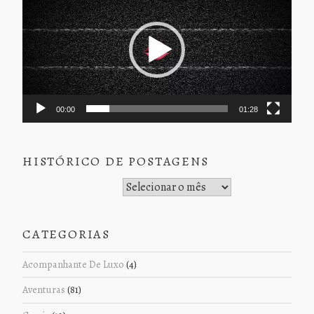
vídeo
00:00
01:28
HISTÓRICO DE POSTAGENS
Histórico de Postagens
CATEGORIAS
Acompanhante De Luxo
(4)
Aventuras
(81)