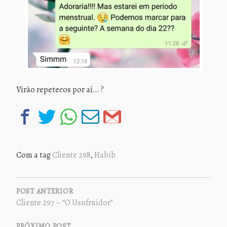
Virão repetecos por aí… ?
Com a tag
Cliente 298
,
Habib
NAVEGAÇÃO
DE
POST ANTERIOR
Cliente 297 – “O Usufruidor”
POST
PRÓXIMO POST