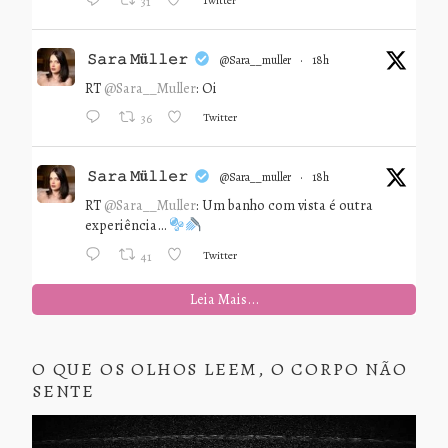
31
𝚂𝚊𝚛𝚊 𝙼ü𝚕𝚕𝚎𝚛
@sara__muller
·
18h
RT
@Sara__Muller
: Oi
Twitter
36
𝚂𝚊𝚛𝚊 𝙼ü𝚕𝚕𝚎𝚛
@sara__muller
·
18h
RT
@Sara__Muller
: Um banho com vista é outra
experiência…
Twitter
41
Leia Mais...
O QUE OS OLHOS LEEM, O CORPO NÃO
SENTE
Tocador
de