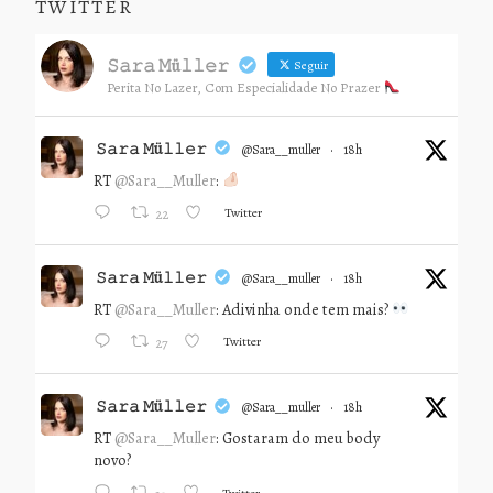
TWITTER
𝚂𝚊𝚛𝚊 𝙼ü𝚕𝚕𝚎𝚛
Seguir
Perita No Lazer, Com Especialidade No Prazer
𝚂𝚊𝚛𝚊 𝙼ü𝚕𝚕𝚎𝚛
@sara__muller
·
18h
RT
@Sara__Muller
:
Twitter
22
𝚂𝚊𝚛𝚊 𝙼ü𝚕𝚕𝚎𝚛
@sara__muller
·
18h
RT
@Sara__Muller
: Adivinha onde tem mais?
Twitter
27
𝚂𝚊𝚛𝚊 𝙼ü𝚕𝚕𝚎𝚛
@sara__muller
·
18h
RT
@Sara__Muller
: Gostaram do meu body
novo?
Twitter