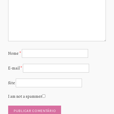
Nome
*
E-mail
*
Site
I am not a spammer