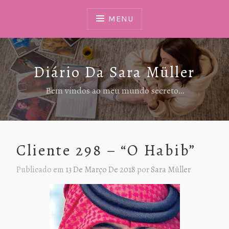
Ir
Para
MENU
Conteúdo
Diário Da Sara Müller
Bem vindos ao meu mundo secreto…
Cliente 298 – “O Habib”
Publicado em
13 De Março De 2018
por
Sara Müller