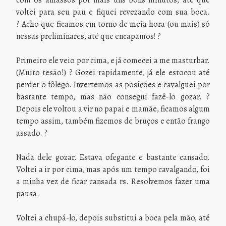
com os amassos por mais uns bons minutos, até que
voltei para seu pau e fiquei revezando com sua boca.
? Acho que ficamos em torno de meia hora (ou mais) só
nessas preliminares, até que encapamos! ?
Primeiro ele veio por cima, e já comecei a me masturbar.
(Muito tesão!) ? Gozei rapidamente, já ele estocou até
perder o fôlego. Invertemos as posições e cavalguei por
bastante tempo, mas não consegui fazê-lo gozar. ?
Depois ele voltou a vir no papai e mamãe, ficamos algum
tempo assim, também fizemos de bruços e então frango
assado. ?
Nada dele gozar. Estava ofegante e bastante cansado.
Voltei a ir por cima, mas após um tempo cavalgando, foi
a minha vez de ficar cansada rs. Resolvemos fazer uma
pausa.
Voltei a chupá-lo, depois substitui a boca pela mão, até