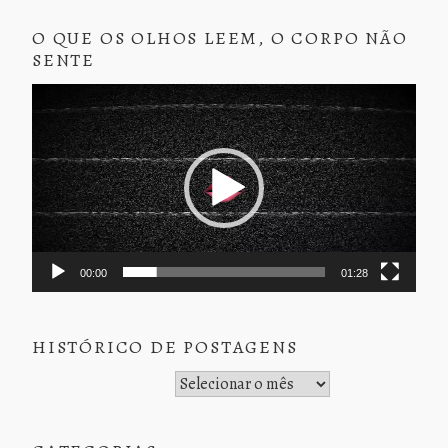
O QUE OS OLHOS LEEM, O CORPO NÃO
SENTE
Tocador
de
vídeo
00:00
01:28
HISTÓRICO DE POSTAGENS
Histórico de Postagens