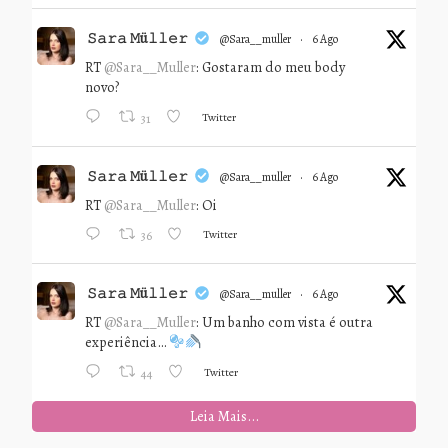
𝚂𝚊𝚛𝚊 𝙼ü𝚕𝚕𝚎𝚛
@sara__muller
·
6 Ago
RT
@Sara__Muller
: Gostaram do meu body
novo?
Twitter
31
𝚂𝚊𝚛𝚊 𝙼ü𝚕𝚕𝚎𝚛
@sara__muller
·
6 Ago
RT
@Sara__Muller
: Oi
Twitter
36
𝚂𝚊𝚛𝚊 𝙼ü𝚕𝚕𝚎𝚛
@sara__muller
·
6 Ago
RT
@Sara__Muller
: Um banho com vista é outra
experiência…
Twitter
44
Leia Mais...