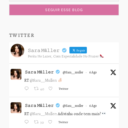
TWITTER
𝚂𝚊𝚛𝚊 𝙼ü𝚕𝚕𝚎𝚛
Seguir
Perita No Lazer, Com Especialidade No Prazer
𝚂𝚊𝚛𝚊 𝙼ü𝚕𝚕𝚎𝚛
@sara__muller
·
6 Ago
RT
@Sara__Muller
:
Twitter
40
𝚂𝚊𝚛𝚊 𝙼ü𝚕𝚕𝚎𝚛
@sara__muller
·
6 Ago
RT
@Sara__Muller
: Adivinha onde tem mais?
Twitter
30