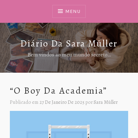
Ir
Para
MENU
Conteúdo
Diário Da Sara Müller
Bem vindos ao meu mundo secreto…
“O Boy Da Academia”
Publicado em
27 De Janeiro De 2025
por
Sara Müller