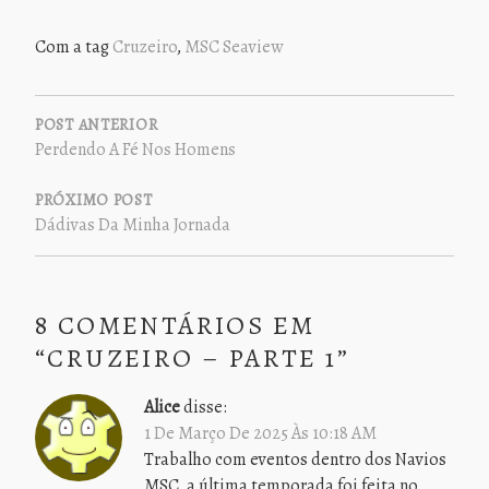
Com a tag
Cruzeiro
,
MSC Seaview
NAVEGAÇÃO
DE
POST ANTERIOR
Perdendo A Fé Nos Homens
POST
PRÓXIMO POST
Dádivas Da Minha Jornada
8 COMENTÁRIOS EM
“
CRUZEIRO – PARTE 1
”
Alice
disse:
1 De Março De 2025 Às 10:18 AM
Trabalho com eventos dentro dos Navios
MSC, a última temporada foi feita no