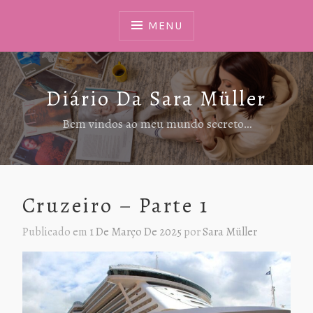
Ir
Para
MENU
Conteúdo
Diário Da Sara Müller
Bem vindos ao meu mundo secreto…
Cruzeiro – Parte 1
Publicado em
1 De Março De 2025
por
Sara Müller