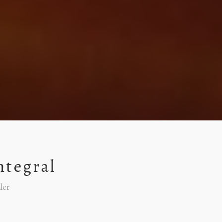
ntegral
ler