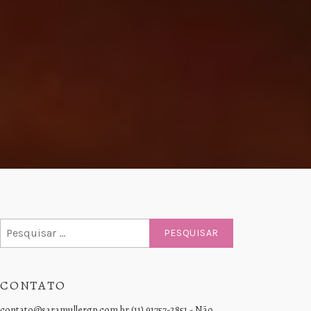
Pesquisar
por:
CONTATO
contato@saramullergp.com.br (11) 91757-2851 - Não