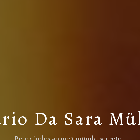
rio Da Sara Mü
Bem vindos ao meu mundo secreto…