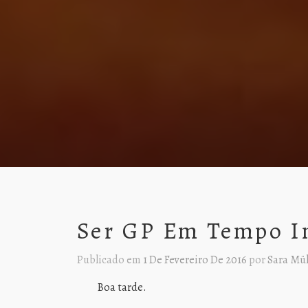
Ser GP Em Tempo I
Publicado em
1 De Fevereiro De 2016
por
Sara Mül
Boa tarde.