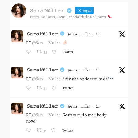
𝚂𝚊𝚛𝚊 𝙼ü𝚕𝚕𝚎𝚛
Seguir
Perita No Lazer, Com Especialidade No Prazer
𝚂𝚊𝚛𝚊 𝙼ü𝚕𝚕𝚎𝚛
@sara__muller
·
2h
RT
@Sara__Muller
:
Twitter
22
𝚂𝚊𝚛𝚊 𝙼ü𝚕𝚕𝚎𝚛
@sara__muller
·
2h
RT
@Sara__Muller
: Adivinha onde tem mais?
Twitter
27
𝚂𝚊𝚛𝚊 𝙼ü𝚕𝚕𝚎𝚛
@sara__muller
·
2h
RT
@Sara__Muller
: Gostaram do meu body
novo?
Twitter
31