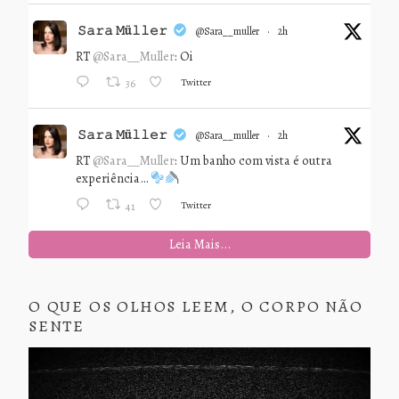
𝚂𝚊𝚛𝚊 𝙼ü𝚕𝚕𝚎𝚛
@sara__muller
·
2h
RT
@Sara__Muller
: Oi
Twitter
36
𝚂𝚊𝚛𝚊 𝙼ü𝚕𝚕𝚎𝚛
@sara__muller
·
2h
RT
@Sara__Muller
: Um banho com vista é outra
experiência…
Twitter
41
Leia Mais...
O QUE OS OLHOS LEEM, O CORPO NÃO
SENTE
Tocador
de
vídeo