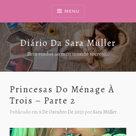
Ir
Para
MENU
Conteúdo
Diário Da Sara Müller
Bem vindos ao meu mundo secreto…
Princesas Do Ménage À
Trois – Parte 2
Publicado em
9 De Outubro De 2023
por
Sara Müller