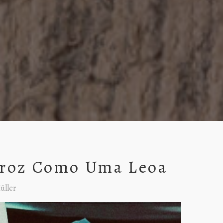
eroz Como Uma Leoa
üller