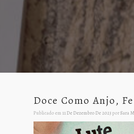
Doce Como Anjo, F
Publicado em
11 De Dezembro De 2023
por
Sara M