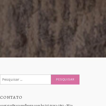
Pesquisar
por:
CONTATO
contato@saramullergp.com.br (11) 91757-2851 - Não