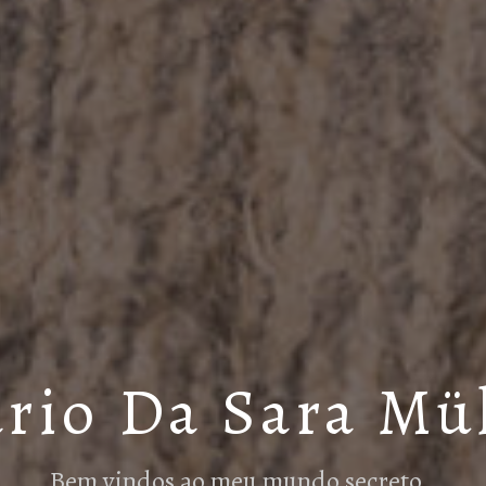
rio Da Sara Mü
Bem vindos ao meu mundo secreto…