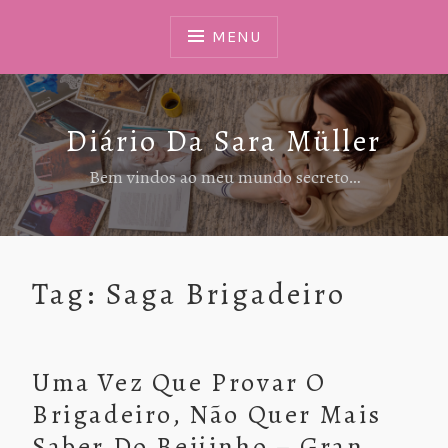
Ir
Para
MENU
Conteúdo
Diário Da Sara Müller
Bem vindos ao meu mundo secreto…
Tag:
Saga Brigadeiro
Uma Vez Que Provar O
Brigadeiro, Não Quer Mais
Saber Do Beijinho – Gran