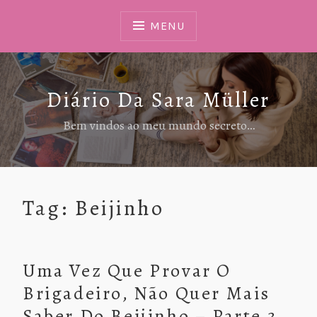
Ir
Para
MENU
Conteúdo
Diário Da Sara Müller
Bem vindos ao meu mundo secreto…
Tag:
Beijinho
Uma Vez Que Provar O
Brigadeiro, Não Quer Mais
Saber Do Beijinho – Parte 3