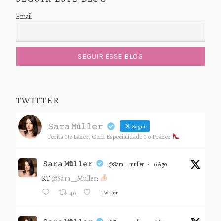
Email
TWITTER
𝚂𝚊𝚛𝚊 𝙼ü𝚕𝚕𝚎𝚛
Seguir
Perita No Lazer, Com Especialidade No Prazer
𝚂𝚊𝚛𝚊 𝙼ü𝚕𝚕𝚎𝚛
@sara__muller
·
6 Ago
RT
@Sara__Muller
:
Twitter
40