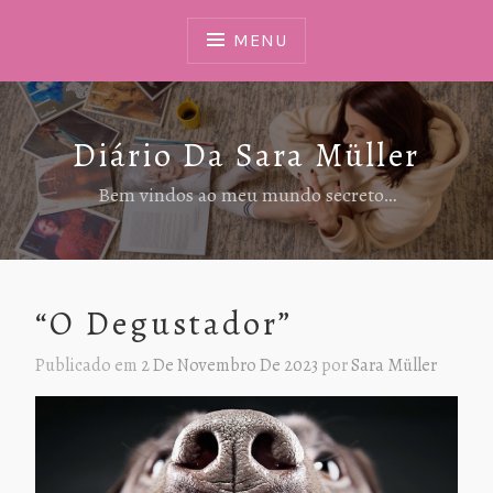
Ir
Para
MENU
Conteúdo
Diário Da Sara Müller
Bem vindos ao meu mundo secreto…
“O Degustador”
Publicado em
2 De Novembro De 2023
por
Sara Müller