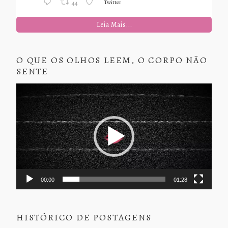
Twitter
44
Leia Mais...
O QUE OS OLHOS LEEM, O CORPO NÃO
SENTE
Tocador
de
vídeo
00:00
01:28
HISTÓRICO DE POSTAGENS