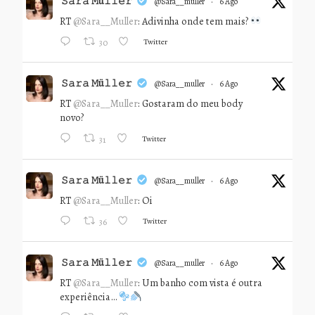
𝚂𝚊𝚛𝚊 𝙼ü𝚕𝚕𝚎𝚛
@sara__muller
·
6 Ago
RT
@Sara__Muller
: Adivinha onde tem mais?
Twitter
30
𝚂𝚊𝚛𝚊 𝙼ü𝚕𝚕𝚎𝚛
@sara__muller
·
6 Ago
RT
@Sara__Muller
: Gostaram do meu body
novo?
Twitter
31
𝚂𝚊𝚛𝚊 𝙼ü𝚕𝚕𝚎𝚛
@sara__muller
·
6 Ago
RT
@Sara__Muller
: Oi
Twitter
36
𝚂𝚊𝚛𝚊 𝙼ü𝚕𝚕𝚎𝚛
@sara__muller
·
6 Ago
RT
@Sara__Muller
: Um banho com vista é outra
experiência…