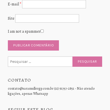
E-mail
*
Site
I am not a spammer
Pesquisar
por:
CONTATO
contato@saramullergp.com.br (11) 91757-2851 - Não atendo
ligações, apenas Whatsapp
SEGUIR ESTE BLOG