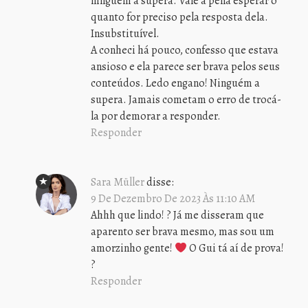
ninguém a supera. Vale a pena esperar o
quanto for preciso pela resposta dela.
Insubstituível.
A conheci há pouco, confesso que estava
ansioso e ela parece ser brava pelos seus
conteúdos. Ledo engano! Ninguém a
supera. Jamais cometam o erro de trocá-
la por demorar a responder.
Responder
Sara Müller
disse:
9 De Dezembro De 2023 Às 11:10 AM
Ahhh que lindo! ? Já me disseram que
aparento ser brava mesmo, mas sou um
amorzinho gente!
O Gui tá aí de prova!
?
Responder