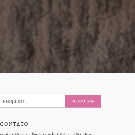
Pesquisar
por:
CONTATO
contato@saramullergp.com.br (11) 91757-2851 - Não