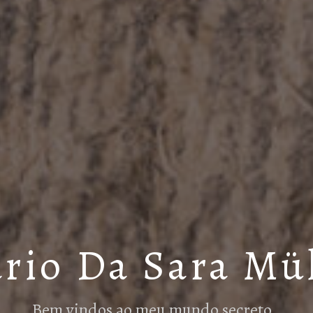
rio Da Sara Mü
Bem vindos ao meu mundo secreto…