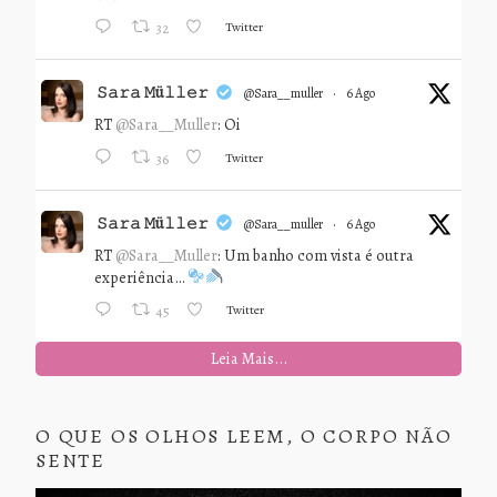
Twitter
32
𝚂𝚊𝚛𝚊 𝙼ü𝚕𝚕𝚎𝚛
@sara__muller
·
6 Ago
RT
@Sara__Muller
: Oi
Twitter
36
𝚂𝚊𝚛𝚊 𝙼ü𝚕𝚕𝚎𝚛
@sara__muller
·
6 Ago
RT
@Sara__Muller
: Um banho com vista é outra
experiência…
Twitter
45
Leia Mais...
O QUE OS OLHOS LEEM, O CORPO NÃO
SENTE