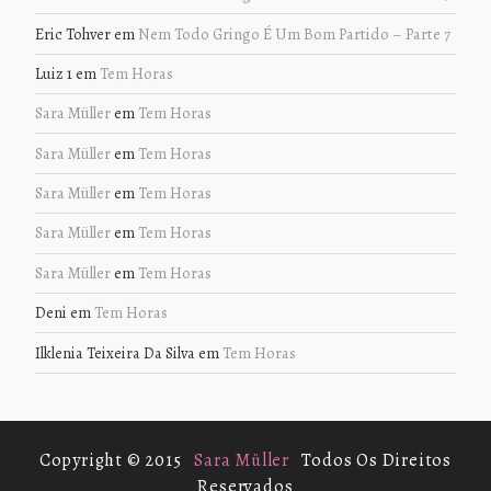
Eric Tohver
em
Nem Todo Gringo É Um Bom Partido – Parte 7
Luiz 1
em
Tem Horas
Sara Müller
em
Tem Horas
Sara Müller
em
Tem Horas
Sara Müller
em
Tem Horas
Sara Müller
em
Tem Horas
Sara Müller
em
Tem Horas
Deni
em
Tem Horas
Ilklenia Teixeira Da Silva
em
Tem Horas
Copyright © 2015
Sara Müller
Todos Os Direitos
Reservados