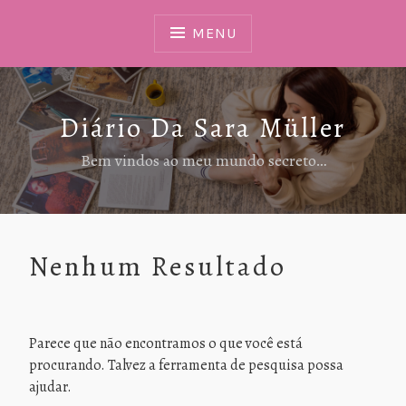
Ir
Para
MENU
Conteúdo
Diário Da Sara Müller
Bem vindos ao meu mundo secreto…
Nenhum Resultado
Parece que não encontramos o que você está
procurando. Talvez a ferramenta de pesquisa possa
ajudar.