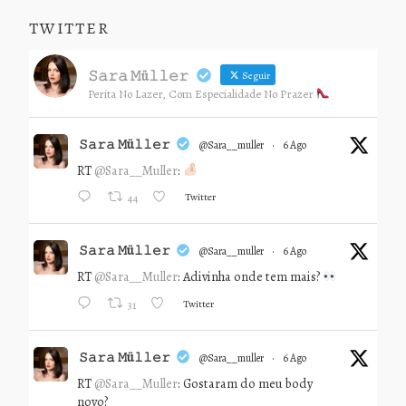
TWITTER
𝚂𝚊𝚛𝚊 𝙼ü𝚕𝚕𝚎𝚛
Seguir
Perita No Lazer, Com Especialidade No Prazer
𝚂𝚊𝚛𝚊 𝙼ü𝚕𝚕𝚎𝚛
@sara__muller
·
6 Ago
RT
@Sara__Muller
:
Twitter
44
𝚂𝚊𝚛𝚊 𝙼ü𝚕𝚕𝚎𝚛
@sara__muller
·
6 Ago
RT
@Sara__Muller
: Adivinha onde tem mais?
Twitter
31
𝚂𝚊𝚛𝚊 𝙼ü𝚕𝚕𝚎𝚛
@sara__muller
·
6 Ago
RT
@Sara__Muller
: Gostaram do meu body
novo?