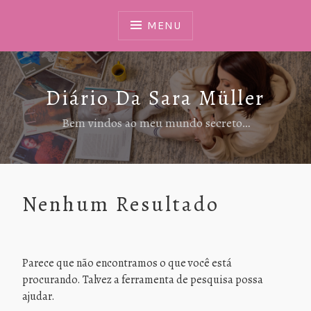
Ir
Para
MENU
Conteúdo
Diário Da Sara Müller
Bem vindos ao meu mundo secreto…
Nenhum Resultado
Parece que não encontramos o que você está
procurando. Talvez a ferramenta de pesquisa possa
ajudar.