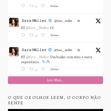
Twitter
31
𝚂𝚊𝚛𝚊 𝙼ü𝚕𝚕𝚎𝚛
@sara__muller
·
9h
RT
@Sara__Muller
: Oi
Twitter
36
𝚂𝚊𝚛𝚊 𝙼ü𝚕𝚕𝚎𝚛
@sara__muller
·
9h
RT
@Sara__Muller
: Um banho com vista é outra
experiência…
Twitter
41
Leia Mais...
O QUE OS OLHOS LEEM, O CORPO NÃO
SENTE