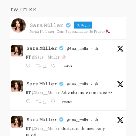
TWITTER
𝚂𝚊𝚛𝚊 𝙼ü𝚕𝚕𝚎𝚛
Seguir
Perita No Lazer, Com Especialidade No Prazer
𝚂𝚊𝚛𝚊 𝙼ü𝚕𝚕𝚎𝚛
@sara__muller
·
9h
RT
@Sara__Muller
:
Twitter
22
𝚂𝚊𝚛𝚊 𝙼ü𝚕𝚕𝚎𝚛
@sara__muller
·
9h
RT
@Sara__Muller
: Adivinha onde tem mais?
Twitter
27
𝚂𝚊𝚛𝚊 𝙼ü𝚕𝚕𝚎𝚛
@sara__muller
·
9h
RT
@Sara__Muller
: Gostaram do meu body
novo?