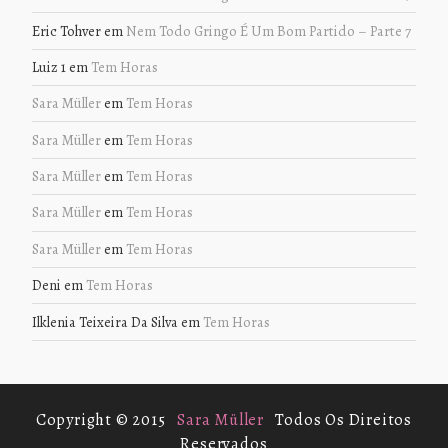
Eric Tohver
em
Nem Todo Gringo É Um Bom Partido – Parte 7
Luiz 1
em
Tem Horas
Sara Müller
em
Tem Horas
Sara Müller
em
Tem Horas
Sara Müller
em
Tem Horas
Sara Müller
em
Tem Horas
Sara Müller
em
Tem Horas
Deni
em
Tem Horas
Ilklenia Teixeira Da Silva
em
Tem Horas
Copyright © 2015
Sara Müller
Todos Os Direitos
Reservados