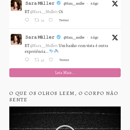
𝚂𝚊𝚛𝚊 𝙼ü𝚕𝚕𝚎𝚛
@sara__muller
·
6 Ago
RT
@Sara__Muller
: Oi
Twitter
36
𝚂𝚊𝚛𝚊 𝙼ü𝚕𝚕𝚎𝚛
@sara__muller
·
6 Ago
RT
@Sara__Muller
: Um banho com vista é outra
experiência…
Twitter
45
Leia Mais...
O QUE OS OLHOS LEEM, O CORPO NÃO
SENTE
Tocador
de
vídeo