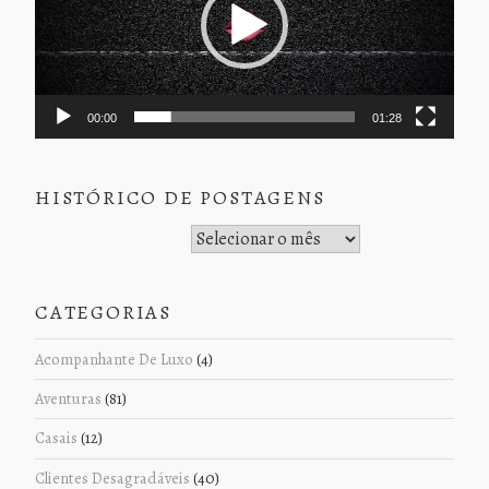
00:00
01:28
HISTÓRICO DE POSTAGENS
Histórico de Postagens
CATEGORIAS
Acompanhante De Luxo
(4)
Aventuras
(81)
Casais
(12)
Clientes Desagradáveis
(40)