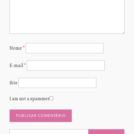
Nome
*
E-mail
*
Site
I am not a spammer
Pesquisar