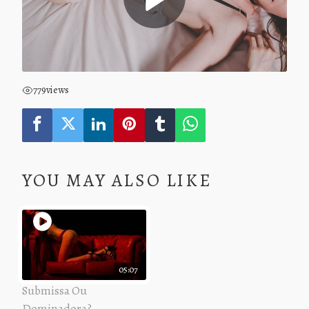
779
views
YOU MAY ALSO LIKE
05:07
Submissa Ou
Dominadora?