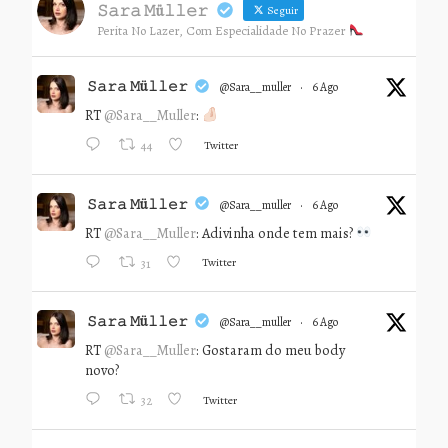
𝚂𝚊𝚛𝚊 𝙼ü𝚕𝚕𝚎𝚛
Seguir
Perita No Lazer, Com Especialidade No Prazer
𝚂𝚊𝚛𝚊 𝙼ü𝚕𝚕𝚎𝚛
@sara__muller
·
6 Ago
RT
@Sara__Muller
:
Twitter
44
𝚂𝚊𝚛𝚊 𝙼ü𝚕𝚕𝚎𝚛
@sara__muller
·
6 Ago
RT
@Sara__Muller
: Adivinha onde tem mais?
Twitter
31
𝚂𝚊𝚛𝚊 𝙼ü𝚕𝚕𝚎𝚛
@sara__muller
·
6 Ago
RT
@Sara__Muller
: Gostaram do meu body
novo?
Twitter
32