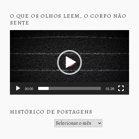
O QUE OS OLHOS LEEM, O CORPO NÃO
SENTE
Tocador
de
vídeo
00:00
01:28
HISTÓRICO DE POSTAGENS
Histórico de Postagens