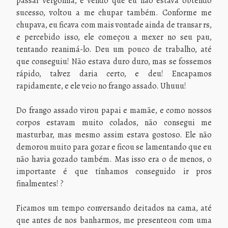
passar vergonha, e vendo que eu não estava obtendo
sucesso, voltou a me chupar também. Conforme me
chupava, eu ficava com mais vontade ainda de transar rs,
e percebido isso, ele começou a mexer no seu pau,
tentando reanimá-lo. Deu um pouco de trabalho, até
que conseguiu! Não estava duro duro, mas se fossemos
rápido, talvez daria certo, e deu! Encapamos
rapidamente, e ele veio no frango assado. Uhuuu!
Do frango assado virou papai e mamãe, e como nossos
corpos estavam muito colados, não consegui me
masturbar, mas mesmo assim estava gostoso. Ele não
demorou muito para gozar e ficou se lamentando que eu
não havia gozado também. Mas isso era o de menos, o
importante é que tínhamos conseguido ir pros
finalmentes! ?
Ficamos um tempo conversando deitados na cama, até
que antes de nos banharmos, me presenteou com uma