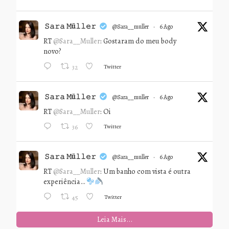
𝚂𝚊𝚛𝚊 𝙼ü𝚕𝚕𝚎𝚛
@sara__muller
·
6 Ago
RT
@Sara__Muller
: Gostaram do meu body
novo?
Twitter
32
𝚂𝚊𝚛𝚊 𝙼ü𝚕𝚕𝚎𝚛
@sara__muller
·
6 Ago
RT
@Sara__Muller
: Oi
Twitter
36
𝚂𝚊𝚛𝚊 𝙼ü𝚕𝚕𝚎𝚛
@sara__muller
·
6 Ago
RT
@Sara__Muller
: Um banho com vista é outra
experiência…
Twitter
45
Leia Mais...