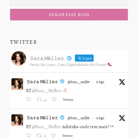
TWITTER
𝚂𝚊𝚛𝚊 𝙼ü𝚕𝚕𝚎𝚛
Seguir
Perita No Lazer, Com Especialidade No Prazer
𝚂𝚊𝚛𝚊 𝙼ü𝚕𝚕𝚎𝚛
@sara__muller
·
6 Ago
RT
@Sara__Muller
:
Twitter
45
𝚂𝚊𝚛𝚊 𝙼ü𝚕𝚕𝚎𝚛
@sara__muller
·
6 Ago
RT
@Sara__Muller
: Adivinha onde tem mais?
Twitter
31