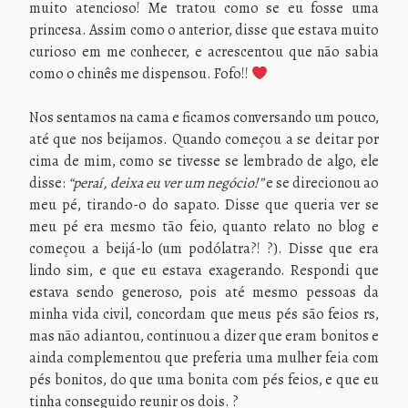
muito atencioso! Me tratou como se eu fosse uma
princesa. Assim como o anterior, disse que estava muito
curioso em me conhecer, e acrescentou que não sabia
como o chinês me dispensou. Fofo!!
Nos sentamos na cama e ficamos conversando um pouco,
até que nos beijamos. Quando começou a se deitar por
cima de mim, como se tivesse se lembrado de algo, ele
disse:
“peraí, deixa eu ver um negócio!”
e se direcionou ao
meu pé, tirando-o do sapato. Disse que queria ver se
meu pé era mesmo tão feio, quanto relato no blog e
começou a beijá-lo (um podólatra?! ?). Disse que era
lindo sim, e que eu estava exagerando. Respondi que
estava sendo generoso, pois até mesmo pessoas da
minha vida civil, concordam que meus pés são feios rs,
mas não adiantou, continuou a dizer que eram bonitos e
ainda complementou que preferia uma mulher feia com
pés bonitos, do que uma bonita com pés feios, e que eu
tinha conseguido reunir os dois. ?