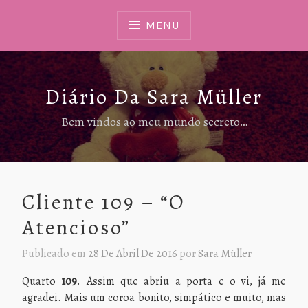
Ir
Para
MENU
Conteúdo
Diário Da Sara Müller
Bem vindos ao meu mundo secreto…
Cliente 109 – “O
Atencioso”
Publicado em
28 De Abril De 2016
por
Sara Müller
Quarto
109
. Assim que abriu a porta e o vi, já me
agradei. Mais um coroa bonito, simpático e muito, mas