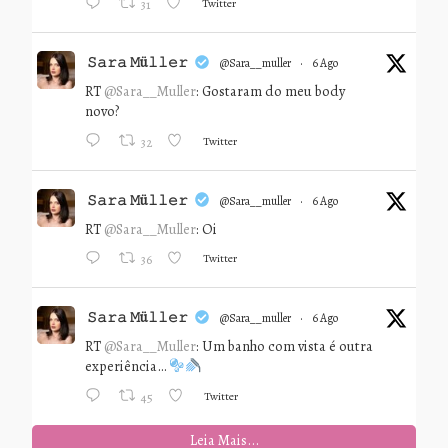
Twitter
31
𝚂𝚊𝚛𝚊 𝙼ü𝚕𝚕𝚎𝚛
@sara__muller
·
6 Ago
RT
@Sara__Muller
: Gostaram do meu body
novo?
Twitter
32
𝚂𝚊𝚛𝚊 𝙼ü𝚕𝚕𝚎𝚛
@sara__muller
·
6 Ago
RT
@Sara__Muller
: Oi
Twitter
36
𝚂𝚊𝚛𝚊 𝙼ü𝚕𝚕𝚎𝚛
@sara__muller
·
6 Ago
RT
@Sara__Muller
: Um banho com vista é outra
experiência…
Twitter
45
Leia Mais...