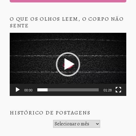
O QUE OS OLHOS LEEM, O CORPO NÃO
SENTE
Tocador
de
vídeo
00:00
01:28
HISTÓRICO DE POSTAGENS
Histórico de Postagens