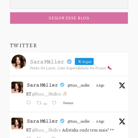
TWITTER
𝚂𝚊𝚛𝚊 𝙼ü𝚕𝚕𝚎𝚛
Seguir
Perita No Lazer, Com Especialidade No Prazer
𝚂𝚊𝚛𝚊 𝙼ü𝚕𝚕𝚎𝚛
@sara__muller
·
6 Ago
RT
@Sara__Muller
:
Twitter
44
𝚂𝚊𝚛𝚊 𝙼ü𝚕𝚕𝚎𝚛
@sara__muller
·
6 Ago
RT
@Sara__Muller
: Adivinha onde tem mais?