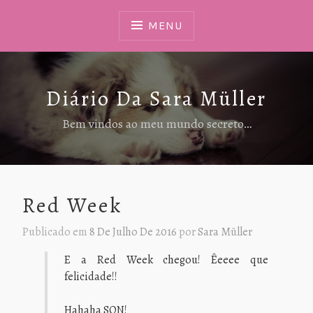
Ir
Para
MENU
Conteúdo
Diário Da Sara Müller
Bem vindos ao meu mundo secreto…
Red Week
Publicado em
8 De Julho De 2016
por
Sara Müller
E a Red Week chegou! Êeeee que
felicidade!!
Hahaha SQN!