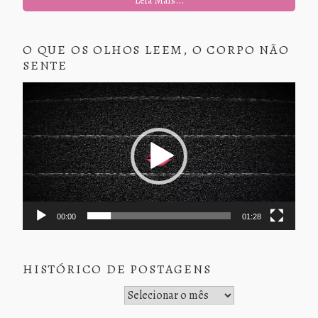
O QUE OS OLHOS LEEM, O CORPO NÃO
SENTE
Tocador
de
vídeo
00:00
01:28
HISTÓRICO DE POSTAGENS
Histórico de Postagens