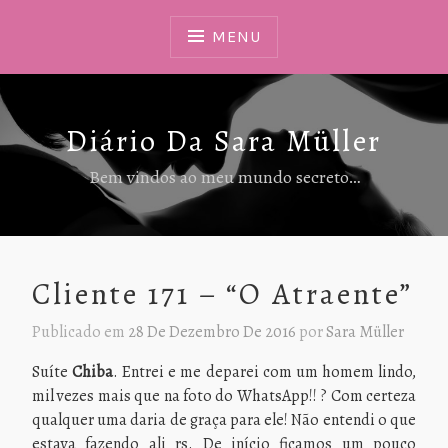
Ir
Para
MENU
Conteúdo
Diário Da Sara Müller
Bem vindos ao meu mundo secreto…
Cliente 171 – “O Atraente”
Publicado em
28 De Dezembro De 2016
por
Sara Müller
Suíte
Chiba
. Entrei e me deparei com um homem lindo,
mil vezes mais que na foto do WhatsApp!! ? Com certeza
qualquer uma daria de graça para ele! Não entendi o que
estava fazendo ali rs. De início ficamos um pouco