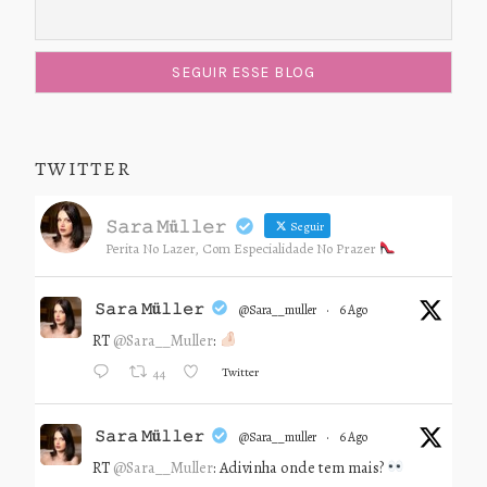
TWITTER
𝚂𝚊𝚛𝚊 𝙼ü𝚕𝚕𝚎𝚛
Seguir
Perita No Lazer, Com Especialidade No Prazer
𝚂𝚊𝚛𝚊 𝙼ü𝚕𝚕𝚎𝚛
@sara__muller
·
6 Ago
RT
@Sara__Muller
:
Twitter
44
𝚂𝚊𝚛𝚊 𝙼ü𝚕𝚕𝚎𝚛
@sara__muller
·
6 Ago
RT
@Sara__Muller
: Adivinha onde tem mais?