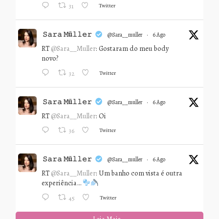
Twitter
31
𝚂𝚊𝚛𝚊 𝙼ü𝚕𝚕𝚎𝚛
@sara__muller
·
6 Ago
RT
@Sara__Muller
: Gostaram do meu body
novo?
Twitter
32
𝚂𝚊𝚛𝚊 𝙼ü𝚕𝚕𝚎𝚛
@sara__muller
·
6 Ago
RT
@Sara__Muller
: Oi
Twitter
36
𝚂𝚊𝚛𝚊 𝙼ü𝚕𝚕𝚎𝚛
@sara__muller
·
6 Ago
RT
@Sara__Muller
: Um banho com vista é outra
experiência…
Twitter
45
Leia Mais...