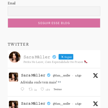
Email
TWITTER
𝚂𝚊𝚛𝚊 𝙼ü𝚕𝚕𝚎𝚛
Seguir
Perita No Lazer, Com Especialidade No Prazer
𝚂𝚊𝚛𝚊 𝙼ü𝚕𝚕𝚎𝚛
@sara__muller
·
4 Ago
Adivinha onde tem mais?
Twitter
24
189
𝚂𝚊𝚛𝚊 𝙼ü𝚕𝚕𝚎𝚛
@sara__muller
·
4 Ago