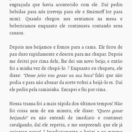
engraçada que havia acontecido com ele. Daí pediu
bebidas para nós (cerveja para ele e Smirnoff Ice para
mim). Quando chegou nos sentamos na mesa e
bebericamos enquanto ele continuava contando seus
causos.
Depois nos beijamos e fomos para a cama. Ele ficou de
pau duro rapidamente e desceu para me chupar. Depois
me deitei por cima dele, lhe dei um novo beijo, e então
foi a minha vez de chupá-lo. ? Enquanto eu chupava, ele
disse:
“Desse jeito vou gozar na sua boca”
falei que não
podia e para não abusar da sorte voltei a beijá-lo rs. Daí
ele pediu pela camisinha. Encapei e fui por cima.
Nossa transa foi a mais rápida dos últimos tempos! Não
foi coisa nem de um minuto, ele disse:
“Quero gozar
beijando”
eu não entendi de imediato e continuei
cavalgando, daí ele repetiu, e me surpreendi que ele já