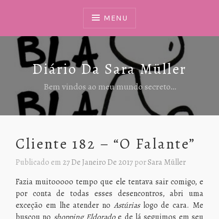
Ir
Para
MENU
Conteúdo
Diário Da Sara Müller
Bem vindos ao meu mundo secreto…
Cliente 182 – “O Falante”
Publicado em
27 De Janeiro De 2017
por
Sara Müller
Fazia muitooooo tempo que ele tentava sair comigo, e
por conta de todas esses desencontros, abri uma
exceção em lhe atender no
Astúrias
logo de cara. Me
buscou no
shopping Eldorado
e de lá seguimos em seu