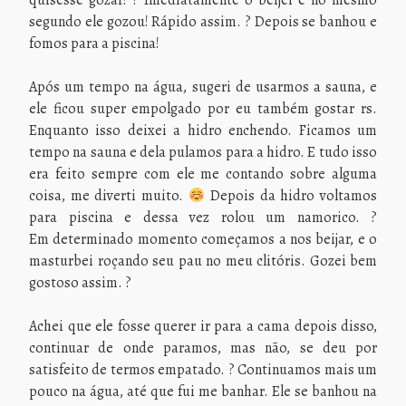
quisesse gozar! ? Imediatamente o beijei e no mesmo
segundo ele gozou! Rápido assim. ? Depois se banhou e
fomos para a piscina!
Após um tempo na água, sugeri de usarmos a sauna, e
ele ficou super empolgado por eu também gostar rs.
Enquanto isso deixei a hidro enchendo. Ficamos um
tempo na sauna e dela pulamos para a hidro. E tudo isso
era feito sempre com ele me contando sobre alguma
coisa, me diverti muito.
Depois da hidro voltamos
para piscina e dessa vez rolou um namorico. ?
Em determinado momento começamos a nos beijar, e o
masturbei roçando seu pau no meu clitóris. Gozei bem
gostoso assim. ?
Achei que ele fosse querer ir para a cama depois disso,
continuar de onde paramos, mas não, se deu por
satisfeito de termos empatado. ? Continuamos mais um
pouco na água, até que fui me banhar. Ele se banhou na