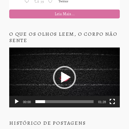
Twitter
39
Leia Mais...
O QUE OS OLHOS LEEM, O CORPO NÃO
SENTE
Tocador
de
vídeo
00:00
01:28
HISTÓRICO DE POSTAGENS