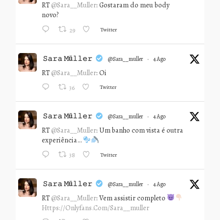
RT
@Sara__Muller
: Gostaram do meu body
novo?
Twitter
29
𝚂𝚊𝚛𝚊 𝙼ü𝚕𝚕𝚎𝚛
@sara__muller
·
4 Ago
RT
@Sara__Muller
: Oi
Twitter
36
𝚂𝚊𝚛𝚊 𝙼ü𝚕𝚕𝚎𝚛
@sara__muller
·
4 Ago
RT
@Sara__Muller
: Um banho com vista é outra
experiência…
Twitter
38
𝚂𝚊𝚛𝚊 𝙼ü𝚕𝚕𝚎𝚛
@sara__muller
·
4 Ago
RT
@Sara__Muller
: Vem assistir completo
Https://onlyfans.com/sara__muller