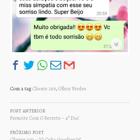
Com a tag
Cliente 269
,
Olhos Verdes
NAVEGAÇÃO
DE
POST ANTERIOR
Pernoite Com O Secreto – 4° Dia!
POST
PRÓXIMO POST
Cliente 270 – “O Cuba Gooding Jr”