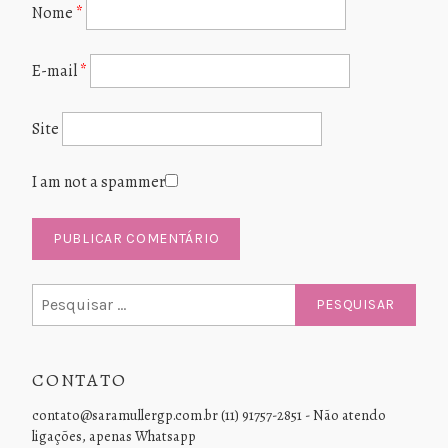
Nome
*
E-mail
*
Site
I am not a spammer
Pesquisar
por:
CONTATO
contato@saramullergp.com.br (11) 91757-2851 - Não atendo
ligações, apenas Whatsapp