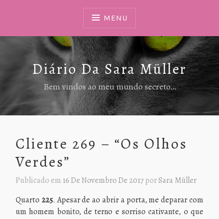
Ir
Para
MENU
Conteúdo
Diário Da Sara Müller
Bem vindos ao meu mundo secreto…
Cliente 269 – “Os Olhos
Verdes”
Publicado em
16 De Novembro De 2017
por
Sara Müller
Quarto
225
. Apesar de ao abrir a porta, me deparar com
um homem bonito, de terno e sorriso cativante, o que