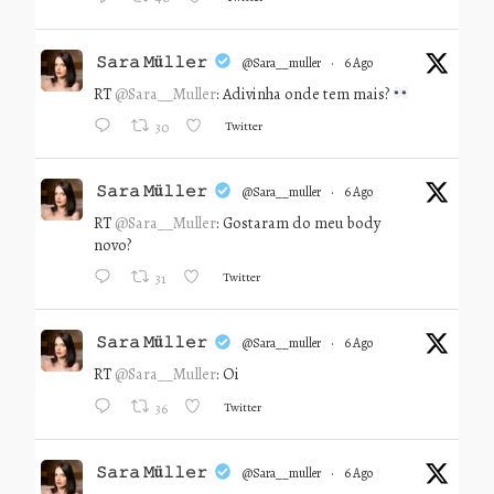
𝚂𝚊𝚛𝚊 𝙼ü𝚕𝚕𝚎𝚛
@sara__muller
·
6 Ago
RT
@Sara__Muller
: Adivinha onde tem mais?
Twitter
30
𝚂𝚊𝚛𝚊 𝙼ü𝚕𝚕𝚎𝚛
@sara__muller
·
6 Ago
RT
@Sara__Muller
: Gostaram do meu body
novo?
Twitter
31
𝚂𝚊𝚛𝚊 𝙼ü𝚕𝚕𝚎𝚛
@sara__muller
·
6 Ago
RT
@Sara__Muller
: Oi
Twitter
36
𝚂𝚊𝚛𝚊 𝙼ü𝚕𝚕𝚎𝚛
@sara__muller
·
6 Ago