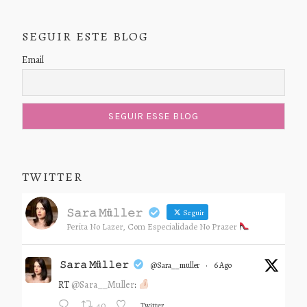
SEGUIR ESTE BLOG
Email
TWITTER
𝚂𝚊𝚛𝚊 𝙼ü𝚕𝚕𝚎𝚛
Seguir
Perita No Lazer, Com Especialidade No Prazer
𝚂𝚊𝚛𝚊 𝙼ü𝚕𝚕𝚎𝚛
@sara__muller
·
6 Ago
RT
@Sara__Muller
:
Twitter
40