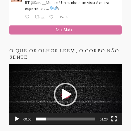
RT
@Sara__Muller
: Um banho com vista é outra
experiência…
Twitter
44
Leia Mais...
O QUE OS OLHOS LEEM, O CORPO NÃO
SENTE
Tocador
de
vídeo
00:00
01:28