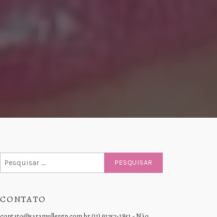
Pesquisar
por:
CONTATO
contato@saramullergp.com.br (11) 91757-2851 - Não