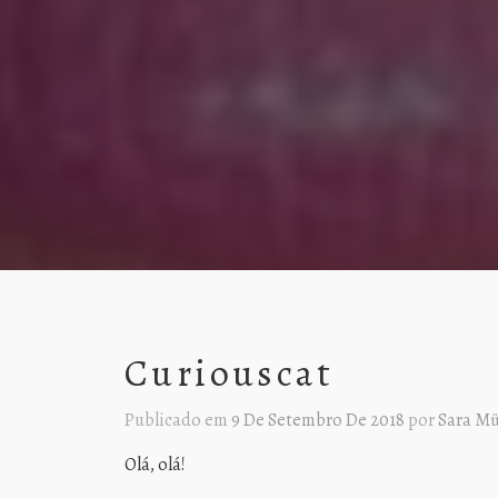
Curiouscat
Publicado em
9 De Setembro De 2018
por
Sara Mü
Olá, olá!