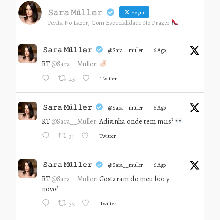
𝚂𝚊𝚛𝚊 𝙼ü𝚕𝚕𝚎𝚛
Seguir
Perita No Lazer, Com Especialidade No Prazer
𝚂𝚊𝚛𝚊 𝙼ü𝚕𝚕𝚎𝚛
@sara__muller
·
6 Ago
RT
@Sara__Muller
:
Twitter
45
𝚂𝚊𝚛𝚊 𝙼ü𝚕𝚕𝚎𝚛
@sara__muller
·
6 Ago
RT
@Sara__Muller
: Adivinha onde tem mais?
Twitter
31
𝚂𝚊𝚛𝚊 𝙼ü𝚕𝚕𝚎𝚛
@sara__muller
·
6 Ago
RT
@Sara__Muller
: Gostaram do meu body
novo?
Twitter
32