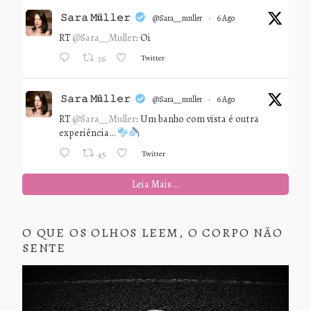
𝚂𝚊𝚛𝚊 𝙼ü𝚕𝚕𝚎𝚛
@sara__muller
·
6 Ago
RT
@Sara__Muller
: Oi
Twitter
36
𝚂𝚊𝚛𝚊 𝙼ü𝚕𝚕𝚎𝚛
@sara__muller
·
6 Ago
RT
@Sara__Muller
: Um banho com vista é outra
experiência…
Twitter
45
Leia Mais...
O QUE OS OLHOS LEEM, O CORPO NÃO
SENTE
Tocador
de
vídeo