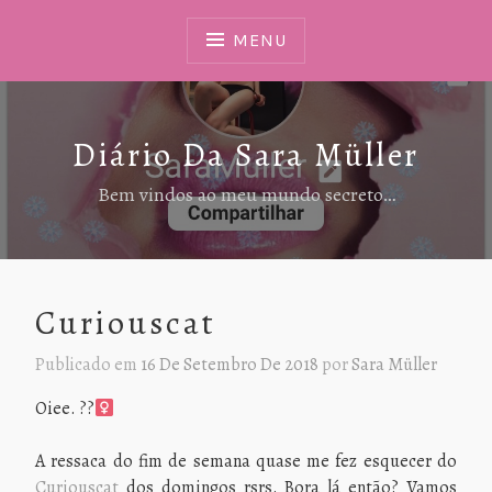
Ir
Para
MENU
Conteúdo
Diário Da Sara Müller
Bem vindos ao meu mundo secreto…
Curiouscat
Publicado em
16 De Setembro De 2018
por
Sara Müller
Oiee. ??‍
A ressaca do fim de semana quase me fez esquecer do
Curiouscat
dos domingos rsrs. Bora lá então? Vamos