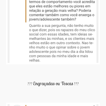
Engraçadas ou Toscas
???
???