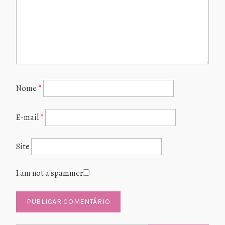
Nome
*
E-mail
*
Site
I am not a spammer