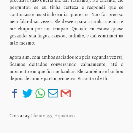
precisava (não queria lhe dar trabalho). No entanto, ele
perguntou se eu tinha certeza e respondi que se
continuasse insistindo eu ia querer rs. Não foi preciso
nem falar duas vezes. Ele desceu para a minha menina e
me chupou por um tempão. Quando eu estava quase
gozando, sua língua cansou, tadinho, e daí continuei na
mão mesmo.
Agora sim, com ambos saciados (eu pela segunda vez rs),
ficamos deitados conversando calmamente, até o
momento em que fui me banhar. Ele também se banhou
depois de mim e partiu primeiro. Encontro de 1h.
Com a tag
Cliente 359
,
Hipnótico
NAVEGAÇÃO