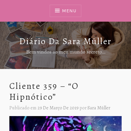
Ir
Para
MENU
Conteúdo
Diário Da Sara Müller
Bem vindos ao meu mundo secreto…
Cliente 359 – “O
Hipnótico”
Publicado em
29 De Março De 2019
por
Sara Müller