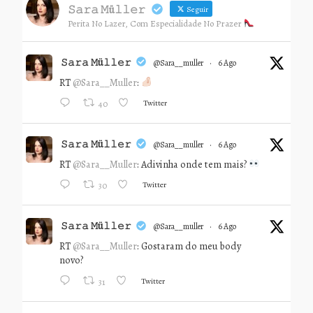
𝚂𝚊𝚛𝚊 𝙼ü𝚕𝚕𝚎𝚛
Seguir
Perita No Lazer, Com Especialidade No Prazer
𝚂𝚊𝚛𝚊 𝙼ü𝚕𝚕𝚎𝚛
@sara__muller
·
6 Ago
RT
@Sara__Muller
:
Twitter
40
𝚂𝚊𝚛𝚊 𝙼ü𝚕𝚕𝚎𝚛
@sara__muller
·
6 Ago
RT
@Sara__Muller
: Adivinha onde tem mais?
Twitter
30
𝚂𝚊𝚛𝚊 𝙼ü𝚕𝚕𝚎𝚛
@sara__muller
·
6 Ago
RT
@Sara__Muller
: Gostaram do meu body
novo?
Twitter
31