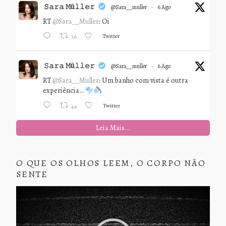
𝚂𝚊𝚛𝚊 𝙼ü𝚕𝚕𝚎𝚛
@sara__muller
·
6 Ago
RT
@Sara__Muller
: Oi
Twitter
36
𝚂𝚊𝚛𝚊 𝙼ü𝚕𝚕𝚎𝚛
@sara__muller
·
6 Ago
RT
@Sara__Muller
: Um banho com vista é outra
experiência…
Twitter
44
Leia Mais...
O QUE OS OLHOS LEEM, O CORPO NÃO
SENTE
Tocador
de
vídeo