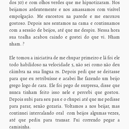
dos 30) e com olhos verdes que me hipnotizaram. Nos
beijamos ardentemente e nos amassamos com visível
empolgação. Me encostou na parede e me encoxou
gostoso. Depois nos sentamos na cama e continuamos
com a sessão de beijos, até que me despiu. Nessa hora
sua toalha acabou caindo e gostei do que vi. Nham
nham. ?
Ele tomou a iniciativa de me chupar primeiro e lá foi ele
todo habilidoso na velocidade 5, não sei como não deu
câimbra na sua língua rs. Depois pedi que se deitasse
para que eu retribuísse e acabei lhe fazendo um beijo
grego logo de cara. Ele foi pego de surpresa, disse que
nunca tinham feito isso nele e percebi que gostou.
Depois subi para seu pau e o chupei até que me pedisse
para parar, senão gozaria. Voltamos a nos beijar, mas
continuei intercalando oral com beijos algumas vezes,
até que pediu para transar. Fui correndo pegar a
camisinha.