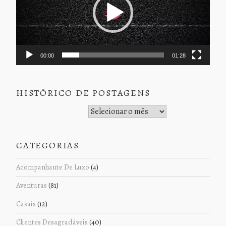
00:00
01:28
HISTÓRICO DE POSTAGENS
Histórico de Postagens
CATEGORIAS
Acompanhante De Luxo
(4)
Aventuras
(81)
Casais
(12)
Clientes Desagradáveis
(40)