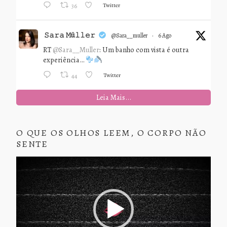
Twitter
36
𝚂𝚊𝚛𝚊 𝙼ü𝚕𝚕𝚎𝚛
@sara__muller
·
6 Ago
RT
@Sara__Muller
: Um banho com vista é outra
experiência…
Twitter
44
Leia Mais...
O QUE OS OLHOS LEEM, O CORPO NÃO
SENTE
Tocador
de
vídeo