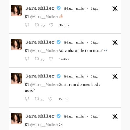
𝚂𝚊𝚛𝚊 𝙼ü𝚕𝚕𝚎𝚛
@sara__muller
·
6 Ago
RT
@Sara__Muller
:
Twitter
40
𝚂𝚊𝚛𝚊 𝙼ü𝚕𝚕𝚎𝚛
@sara__muller
·
6 Ago
RT
@Sara__Muller
: Adivinha onde tem mais?
Twitter
30
𝚂𝚊𝚛𝚊 𝙼ü𝚕𝚕𝚎𝚛
@sara__muller
·
6 Ago
RT
@Sara__Muller
: Gostaram do meu body
novo?
Twitter
31
𝚂𝚊𝚛𝚊 𝙼ü𝚕𝚕𝚎𝚛
@sara__muller
·
6 Ago
RT
@Sara__Muller
: Oi