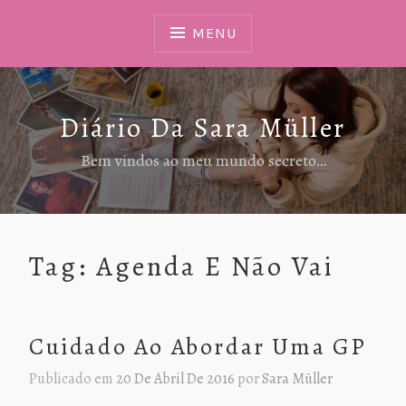
Ir
Para
MENU
Conteúdo
Diário Da Sara Müller
Bem vindos ao meu mundo secreto…
Tag:
Agenda E Não Vai
Cuidado Ao Abordar Uma GP
Publicado em
20 De Abril De 2016
por
Sara Müller