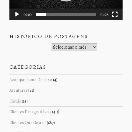
00:00
01:28
HISTÓRICO DE POSTAGENS
Histórico de Postagens
CATEGORIAS
Acompanhante De Luxo
(4)
Aventuras
(81)
Casais
(12)
Clientes Desagradáveis
(40)
Clientes Que Gostei!
(687)