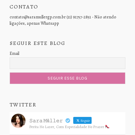
CONTATO
contato@saramullergp.com.br (11) 91757-2851 - Não atendo
ligações, apenas Whatsapp
SEGUIR ESTE BLOG
Email
TWITTER
𝚂𝚊𝚛𝚊 𝙼ü𝚕𝚕𝚎𝚛
Seguir
Perita No Lazer, Com Especialidade No Prazer