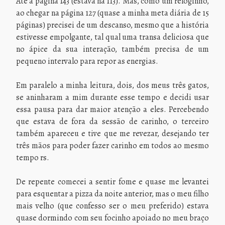
Até a página 143 (estava na 113). Mas, como um reloginho,
ao chegar na página 127 (quase a minha meta diária de 15
páginas) precisei de um descanso, mesmo que a história
estivesse empolgante, tal qual uma transa deliciosa que
no ápice da sua interação, também precisa de um
pequeno intervalo para repor as energias.
Em paralelo a minha leitura, dois, dos meus três gatos,
se aninharam a mim durante esse tempo e decidi usar
essa pausa para dar maior atenção a eles. Percebendo
que estava de fora da sessão de carinho, o terceiro
também apareceu e tive que me revezar, desejando ter
três mãos para poder fazer carinho em todos ao mesmo
tempo rs.
De repente comecei a sentir fome e quase me levantei
para esquentar a pizza da noite anterior, mas o meu filho
mais velho (que confesso ser o meu preferido) estava
quase dormindo com seu focinho apoiado no meu braço