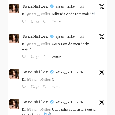
𝚂𝚊𝚛𝚊 𝙼ü𝚕𝚕𝚎𝚛
@sara__muller
·
18h
RT
@Sara__Muller
: Adivinha onde tem mais?
Twitter
27
𝚂𝚊𝚛𝚊 𝙼ü𝚕𝚕𝚎𝚛
@sara__muller
·
18h
RT
@Sara__Muller
: Gostaram do meu body
novo?
Twitter
31
𝚂𝚊𝚛𝚊 𝙼ü𝚕𝚕𝚎𝚛
@sara__muller
·
18h
RT
@Sara__Muller
: Oi
Twitter
36
𝚂𝚊𝚛𝚊 𝙼ü𝚕𝚕𝚎𝚛
@sara__muller
·
18h
RT
@Sara__Muller
: Um banho com vista é outra
experiência…