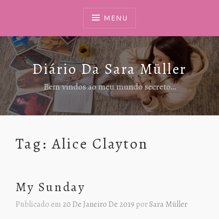
Ir
Para
MENU
Conteúdo
Diário Da Sara Müller
Bem vindos ao meu mundo secreto…
Tag:
Alice Clayton
My Sunday
Publicado em
20 De Janeiro De 2019
por
Sara Müller