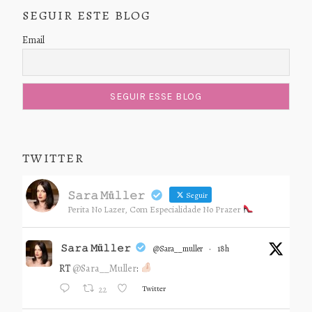
SEGUIR ESTE BLOG
Email
TWITTER
𝚂𝚊𝚛𝚊 𝙼ü𝚕𝚕𝚎𝚛
Seguir
Perita No Lazer, Com Especialidade No Prazer
𝚂𝚊𝚛𝚊 𝙼ü𝚕𝚕𝚎𝚛
@sara__muller
·
18h
RT
@Sara__Muller
:
Twitter
22