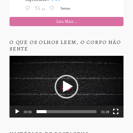
Twitter
41
Leia Mais...
O QUE OS OLHOS LEEM, O CORPO NÃO
SENTE
Tocador
de
vídeo
00:00
01:28