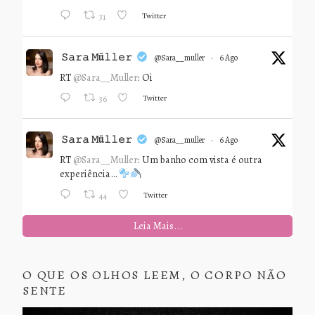
Twitter
31
𝚂𝚊𝚛𝚊 𝙼ü𝚕𝚕𝚎𝚛
@sara__muller
·
6 Ago
RT
@Sara__Muller
: Oi
Twitter
36
𝚂𝚊𝚛𝚊 𝙼ü𝚕𝚕𝚎𝚛
@sara__muller
·
6 Ago
RT
@Sara__Muller
: Um banho com vista é outra
experiência…
Twitter
44
Leia Mais...
O QUE OS OLHOS LEEM, O CORPO NÃO
SENTE
Tocador