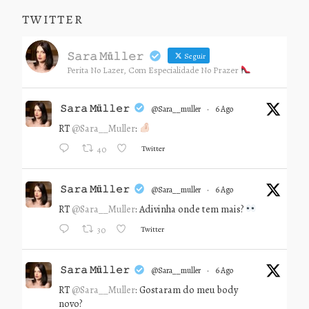
TWITTER
𝚂𝚊𝚛𝚊 𝙼ü𝚕𝚕𝚎𝚛
Seguir
Perita No Lazer, Com Especialidade No Prazer
𝚂𝚊𝚛𝚊 𝙼ü𝚕𝚕𝚎𝚛
@sara__muller
·
6 Ago
RT
@Sara__Muller
:
Twitter
40
𝚂𝚊𝚛𝚊 𝙼ü𝚕𝚕𝚎𝚛
@sara__muller
·
6 Ago
RT
@Sara__Muller
: Adivinha onde tem mais?
Twitter
30
𝚂𝚊𝚛𝚊 𝙼ü𝚕𝚕𝚎𝚛
@sara__muller
·
6 Ago
RT
@Sara__Muller
: Gostaram do meu body
novo?