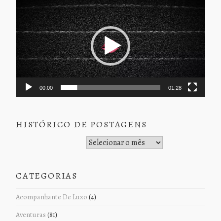
de
vídeo
00:00
01:28
HISTÓRICO DE POSTAGENS
Histórico de Postagens
CATEGORIAS
Acompanhante De Luxo
(4)
Aventuras
(81)