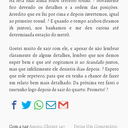
Na reta final ainda rolou terceiro round! ? Novamente
fico devendo os detalhes e a ordem das posições.
Acredito que eu fui por cima e depois invertemos, igual
ao primeiro round. ? E quando o tempo acabou (ficamos
3h juntos), nos banhamos e me deu carona até
determinada estação do metrô.
Gostei muito de sair com ele, e apesar de não lembrar
claramente de alguns detalhes, lembro que nos demos
super bem e que até cogitamos ir ao
Scandallo
juntos,
mas que infelizmente ele desistiu dias depois. ? Espero
que role repeteco, para que eu tenha a chance de fazer
um relato bem mais detalhado. Da próxima vez farei o
rascunho logo depois de sair do quarto. Prometo! ?
Com a tag
Amigo
,
Cliente 247
Deixe Um Comentário