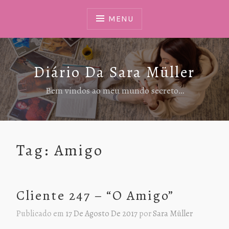
Ir
Para
MENU
Conteúdo
Diário Da Sara Müller
Bem vindos ao meu mundo secreto…
Tag:
Amigo
Cliente 247 – “O Amigo”
Publicado em
17 De Agosto De 2017
por
Sara Müller