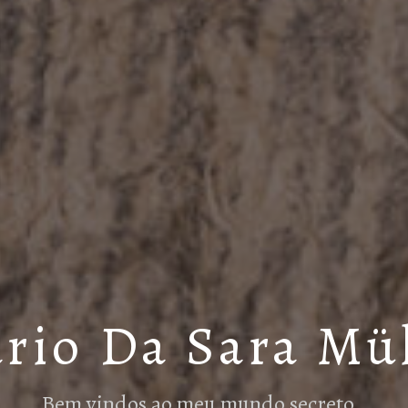
rio Da Sara Mü
Bem vindos ao meu mundo secreto…