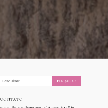
Pesquisar
por:
CONTATO
contato@saramullergp.com.br (11) 91757-2851 - Não