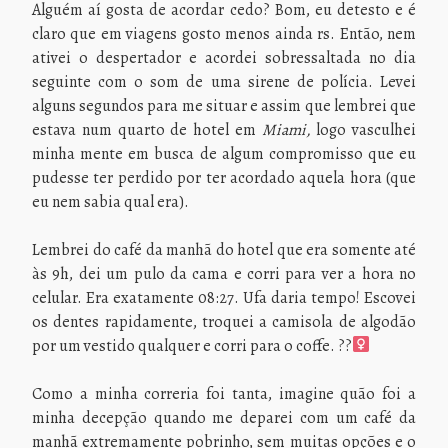
Alguém aí gosta de acordar cedo? Bom, eu detesto e é
claro que em viagens gosto menos ainda rs. Então, nem
ativei o despertador e acordei sobressaltada no dia
seguinte com o som de uma sirene de polícia. Levei
alguns segundos para me situar e assim que lembrei que
estava num quarto de hotel em
Miami,
logo vasculhei
minha mente em busca de algum compromisso que eu
pudesse ter perdido por ter acordado aquela hora (que
eu nem sabia qual era).
Lembrei do café da manhã do hotel que era somente até
às 9h, dei um pulo da cama e corri
para ver a hora no
celular. Era exatamente 08:27. Ufa daria tempo! Escovei
os dentes rapidamente, troquei a camisola de algodão
por um vestido qualquer e corri para o coffe. ??‍
Como a minha correria foi tanta, imagine quão foi a
minha decepção quando me deparei com um café da
manhã extremamente pobrinho, sem muitas opções e o