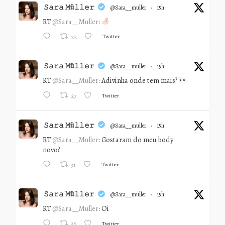
𝚂𝚊𝚛𝚊 𝙼ü𝚕𝚕𝚎𝚛
@sara__muller
·
15h
RT
@Sara__Muller
:
Twitter
22
𝚂𝚊𝚛𝚊 𝙼ü𝚕𝚕𝚎𝚛
@sara__muller
·
15h
RT
@Sara__Muller
: Adivinha onde tem mais?
Twitter
27
𝚂𝚊𝚛𝚊 𝙼ü𝚕𝚕𝚎𝚛
@sara__muller
·
15h
RT
@Sara__Muller
: Gostaram do meu body
novo?
Twitter
31
𝚂𝚊𝚛𝚊 𝙼ü𝚕𝚕𝚎𝚛
@sara__muller
·
15h
RT
@Sara__Muller
: Oi
Twitter
36