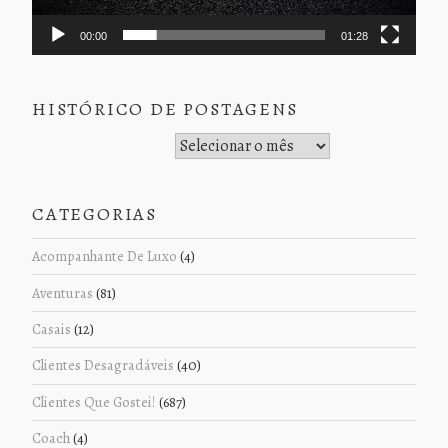
00:00
01:28
HISTÓRICO DE POSTAGENS
Histórico de Postagens
CATEGORIAS
Acompanhante De Luxo
(4)
Aventuras
(81)
Casais
(12)
Clientes Desagradáveis
(40)
Clientes Que Gostei!
(687)
Coach
(4)