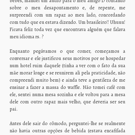
bebes, mandei um áudio para o meu amigo D contando
sobre o meu desapontamento e, de repente, me
surpreendi com um rapaz ao meu lado, concordando
com tudo que eu estava dizendo. Um brasileiro!! Uhuuu!
Ficava feliz toda vez que encontrava alguém que falava
meu idioma rs. ?
Enquanto pegávamos o que comer, começamos a
conversar e ele justificou seus motivos por se hospedar
num hotel ruim daquele (tinha a ver com o fato da sua
mãe morar longe e se reunirem ali pela praticidade, não
compreendi muito bem) e ainda teve a gentileza de me
ensinar a fazer a massa do waffle. Não tomei café com
ele, sentei numa mesa sozinha e ele voltou para a mesa
dele com outro rapaz mais velho, que deveria ser seu
pai.
Antes dele sair do cômodo, perguntei-lhe se realmente
não havia outras opções de bebida (estava encafifada