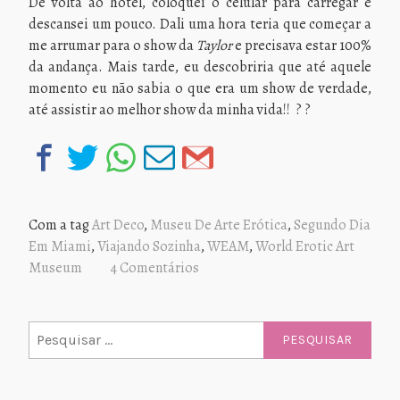
De volta ao hotel, coloquei o celular para carregar e
descansei um pouco. Dali uma hora teria que começar a
me arrumar para o show da
Taylor
e precisava estar 100%
da andança. Mais tarde, eu descobriria que até aquele
momento eu não sabia o que era um show de verdade,
até assistir ao melhor show da minha vida!! ? ?
Com a tag
Art Deco
,
Museu De Arte Erótica
,
Segundo Dia
Em Miami
,
Viajando Sozinha
,
WEAM
,
World Erotic Art
Museum
4 Comentários
Pesquisar
por: