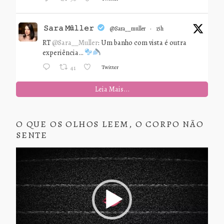
𝚂𝚊𝚛𝚊 𝙼ü𝚕𝚕𝚎𝚛
@sara__muller
·
15h
RT
@Sara__Muller
: Um banho com vista é outra
experiência…
Twitter
41
Leia Mais...
O QUE OS OLHOS LEEM, O CORPO NÃO
SENTE
Tocador
de
vídeo