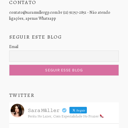
CONTATO
contato@saramullergp.com.br (11) 91757-2851 - Não atendo
ligações, apenas Whatsapp
SEGUIR ESTE BLOG
Email
TWITTER
𝚂𝚊𝚛𝚊 𝙼ü𝚕𝚕𝚎𝚛
Seguir
Perita No Lazer, Com Especialidade No Prazer