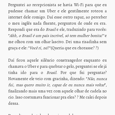
Perguntei ao recepcionista se havia Wi-Fi para que eu
pudesse chamar um Uber e ele gentilmente roteou a
internet dele comigo. Daí esse outro rapaz, ao perceber
o meu inglês nada fluente, perguntou de onde eu era.
Respondi que era do
Brasil
e ele, traduzindo para vocês:
“
Ahh, o Brasil é um país incrível, só tem mulher bonita!”
e
me olhou com um olhar lascivo. Dei uma risadinha sem
graça e ele: “
Você ri, né?”
(Queria que eu chorasse? ?)
Daí ficou aquele silêncio constrangedor enquanto eu
chamava o Uber e para quebrar o gelo, perguntei se ele já
tinha ido para o
Brasil
. Por que fui perguntar?
Novamente ele veio com gracinha, dizendo: “
Não, nunca
fui, mas quero muito ir, capaz de eu nunca mais voltar
”,
finalizando mais uma vez com aquele olhar de cadela no
cio. Isso costumava funcionar pra eles? ? Me calei depois
dessa.