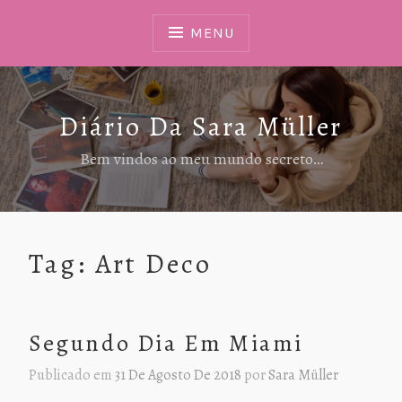
Ir
Para
MENU
Conteúdo
Diário Da Sara Müller
Bem vindos ao meu mundo secreto…
Tag:
Art Deco
Segundo Dia Em Miami
Publicado em
31 De Agosto De 2018
por
Sara Müller