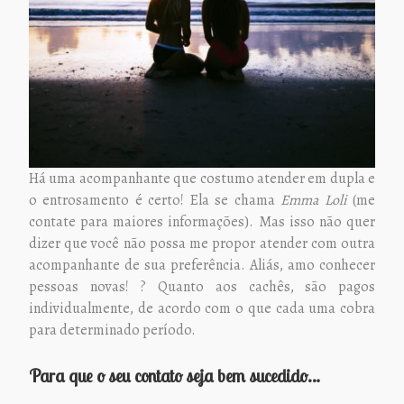
Há uma acompanhante que costumo atender em dupla e
o entrosamento é certo! Ela se chama
Emma Loli
(me
contate para maiores informações). Mas isso não quer
dizer que você não possa me propor atender com outra
acompanhante de sua preferência. Aliás, amo conhecer
pessoas novas! ? Quanto aos cachês, são pagos
individualmente, de acordo com o que cada uma cobra
para determinado período.
Para que o seu contato seja bem sucedido…