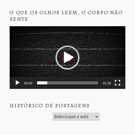
O QUE OS OLHOS LEEM, O CORPO NÃO
SENTE
Tocador
de
vídeo
00:00
01:28
HISTÓRICO DE POSTAGENS
Histórico de Postagens