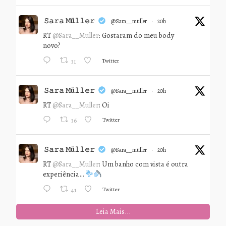
𝚂𝚊𝚛𝚊 𝙼ü𝚕𝚕𝚎𝚛
@sara__muller
·
20h
RT
@Sara__Muller
: Gostaram do meu body
novo?
Twitter
31
𝚂𝚊𝚛𝚊 𝙼ü𝚕𝚕𝚎𝚛
@sara__muller
·
20h
RT
@Sara__Muller
: Oi
Twitter
36
𝚂𝚊𝚛𝚊 𝙼ü𝚕𝚕𝚎𝚛
@sara__muller
·
20h
RT
@Sara__Muller
: Um banho com vista é outra
experiência…
Twitter
41
Leia Mais...