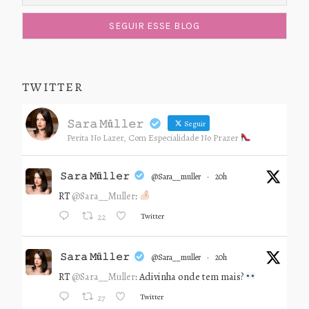
TWITTER
𝚂𝚊𝚛𝚊 𝙼ü𝚕𝚕𝚎𝚛
Seguir
Perita No Lazer, Com Especialidade No Prazer
𝚂𝚊𝚛𝚊 𝙼ü𝚕𝚕𝚎𝚛
@sara__muller
·
20h
RT
@Sara__Muller
:
Twitter
22
𝚂𝚊𝚛𝚊 𝙼ü𝚕𝚕𝚎𝚛
@sara__muller
·
20h
RT
@Sara__Muller
: Adivinha onde tem mais?
Twitter
27