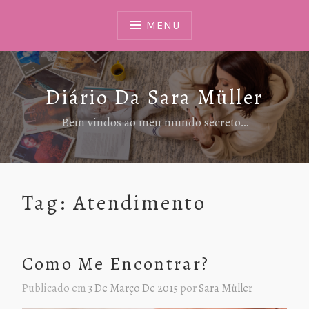
Ir
Para
MENU
Conteúdo
Diário Da Sara Müller
Bem vindos ao meu mundo secreto…
Tag:
Atendimento
Como Me Encontrar?
Publicado em
3 De Março De 2015
por
Sara Müller