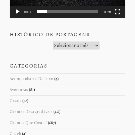
00:00
01:28
HISTÓRICO DE POSTAGENS
Histórico de Postagens
CATEGORIAS
Acompanhante De Luxo
(4)
Aventuras
(81)
Casais
(12)
Clientes Desagradáveis
(40)
Clientes Que Gostei!
(687)
Coach
(4)