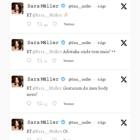
𝚂𝚊𝚛𝚊 𝙼ü𝚕𝚕𝚎𝚛
@sara__muller
·
6 Ago
RT
@Sara__Muller
:
Twitter
44
𝚂𝚊𝚛𝚊 𝙼ü𝚕𝚕𝚎𝚛
@sara__muller
·
6 Ago
RT
@Sara__Muller
: Adivinha onde tem mais?
Twitter
31
𝚂𝚊𝚛𝚊 𝙼ü𝚕𝚕𝚎𝚛
@sara__muller
·
6 Ago
RT
@Sara__Muller
: Gostaram do meu body
novo?
Twitter
32
𝚂𝚊𝚛𝚊 𝙼ü𝚕𝚕𝚎𝚛
@sara__muller
·
6 Ago
RT
@Sara__Muller
: Oi