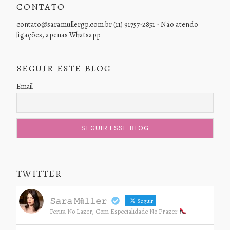
CONTATO
contato@saramullergp.com.br (11) 91757-2851 - Não atendo
ligações, apenas Whatsapp
SEGUIR ESTE BLOG
Email
TWITTER
𝚂𝚊𝚛𝚊 𝙼ü𝚕𝚕𝚎𝚛
Seguir
Perita No Lazer, Com Especialidade No Prazer