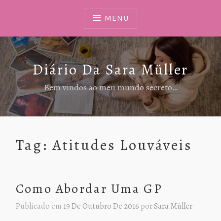
Ir
Para
MENU
Conteúdo
Diário Da Sara Müller
Bem vindos ao meu mundo secreto…
Tag:
Atitudes Louváveis
Como Abordar Uma GP
Publicado em
19 De Outubro De 2016
por
Sara Müller