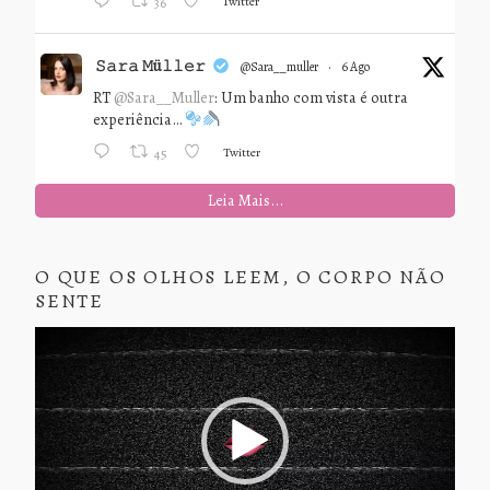
Twitter
36
𝚂𝚊𝚛𝚊 𝙼ü𝚕𝚕𝚎𝚛
@sara__muller
·
6 Ago
RT
@Sara__Muller
: Um banho com vista é outra
experiência…
Twitter
45
Leia Mais...
O QUE OS OLHOS LEEM, O CORPO NÃO
SENTE
Tocador
de
vídeo