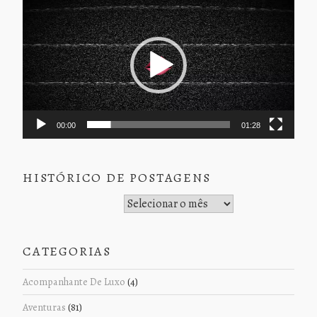
de
vídeo
00:00
01:28
HISTÓRICO DE POSTAGENS
Histórico de Postagens
CATEGORIAS
Acompanhante De Luxo
(4)
Aventuras
(81)