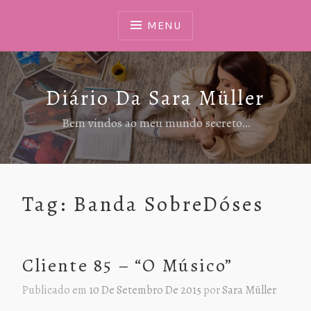
Ir
Para
MENU
Conteúdo
Diário Da Sara Müller
Bem vindos ao meu mundo secreto…
Tag:
Banda SobreDóses
Cliente 85 – “O Músico”
Publicado em
10 De Setembro De 2015
por
Sara Müller