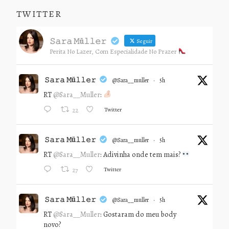
TWITTER
𝚂𝚊𝚛𝚊 𝙼ü𝚕𝚕𝚎𝚛
Seguir
Perita No Lazer, Com Especialidade No Prazer
𝚂𝚊𝚛𝚊 𝙼ü𝚕𝚕𝚎𝚛
@sara__muller
·
5h
RT
@Sara__Muller
:
Twitter
22
𝚂𝚊𝚛𝚊 𝙼ü𝚕𝚕𝚎𝚛
@sara__muller
·
5h
RT
@Sara__Muller
: Adivinha onde tem mais?
Twitter
27
𝚂𝚊𝚛𝚊 𝙼ü𝚕𝚕𝚎𝚛
@sara__muller
·
5h
RT
@Sara__Muller
: Gostaram do meu body
novo?