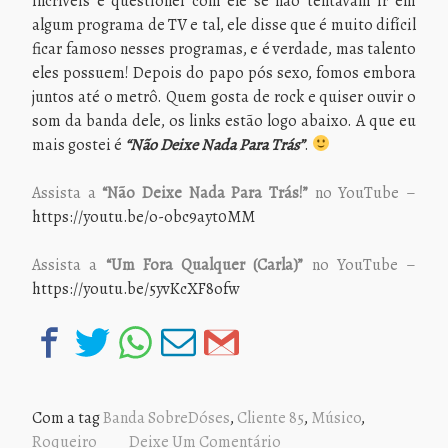
incríveis e questionei com ele se não tentavam ir em
algum programa de TV e tal, ele disse que é muito difícil
ficar famoso nesses programas, e é verdade, mas talento
eles possuem! Depois do papo pós sexo, fomos embora
juntos até o metrô. Quem gosta de rock e quiser ouvir o
som da banda dele, os links estão logo abaixo. A que eu
mais gostei é
“Não Deixe Nada Para Trás”
.
Assista a
“Não Deixe Nada Para Trás!”
no YouTube –
https://youtu.be/o-obc9ayt0MM
Assista a
“Um Fora Qualquer (Carla)”
no YouTube –
https://youtu.be/5yvKcXF8ofw
Com a tag
Banda SobreDóses
,
Cliente 85
,
Músico
,
Roqueiro
Deixe Um Comentário