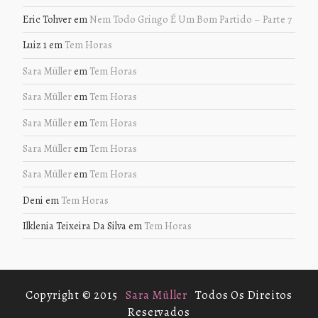
Eric Tohver
em
Nem Todo Gringo É Um Bom Partido – Parte 7
Luiz 1
em
Tem Horas
Sara Müller
em
Tem Horas
Sara Müller
em
Tem Horas
Sara Müller
em
Tem Horas
Sara Müller
em
Tem Horas
Sara Müller
em
Tem Horas
Deni
em
Tem Horas
Ilklenia Teixeira Da Silva
em
Tem Horas
Copyright © 2015
Sara Müller
Todos Os Direitos
Reservados