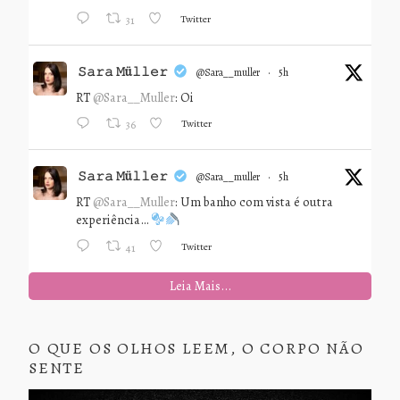
Twitter
31
𝚂𝚊𝚛𝚊 𝙼ü𝚕𝚕𝚎𝚛
@sara__muller
·
5h
RT
@Sara__Muller
: Oi
Twitter
36
𝚂𝚊𝚛𝚊 𝙼ü𝚕𝚕𝚎𝚛
@sara__muller
·
5h
RT
@Sara__Muller
: Um banho com vista é outra
experiência…
Twitter
41
Leia Mais...
O QUE OS OLHOS LEEM, O CORPO NÃO
SENTE
Tocador