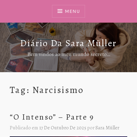
Ir
Para
MENU
Conteúdo
Diário Da Sara Müller
Bem vindos ao meu mundo secreto…
Tag:
Narcisismo
“O Intenso” – Parte 9
Publicado em
17 De Outubro De 2025
por
Sara Müller