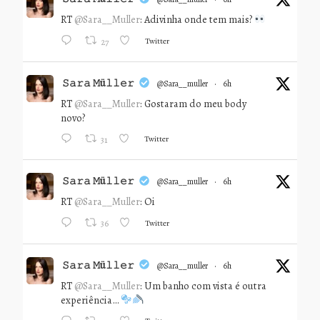
RT
@Sara__Muller
: Adivinha onde tem mais?
Twitter
27
𝚂𝚊𝚛𝚊 𝙼ü𝚕𝚕𝚎𝚛
@sara__muller
·
6h
RT
@Sara__Muller
: Gostaram do meu body
novo?
Twitter
31
𝚂𝚊𝚛𝚊 𝙼ü𝚕𝚕𝚎𝚛
@sara__muller
·
6h
RT
@Sara__Muller
: Oi
Twitter
36
𝚂𝚊𝚛𝚊 𝙼ü𝚕𝚕𝚎𝚛
@sara__muller
·
6h
RT
@Sara__Muller
: Um banho com vista é outra
experiência…