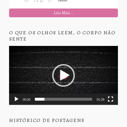
Twitter
41
Leia Mais...
O QUE OS OLHOS LEEM, O CORPO NÃO
SENTE
Tocador
de
vídeo
00:00
01:28
HISTÓRICO DE POSTAGENS