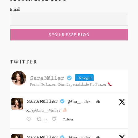
Email
TWITTER
𝚂𝚊𝚛𝚊 𝙼ü𝚕𝚕𝚎𝚛
Seguir
Perita No Lazer, Com Especialidade No Prazer
𝚂𝚊𝚛𝚊 𝙼ü𝚕𝚕𝚎𝚛
@sara__muller
·
6h
RT
@Sara__Muller
:
Twitter
22
𝚂𝚊𝚛𝚊 𝙼ü𝚕𝚕𝚎𝚛
@sara__muller
·
6h