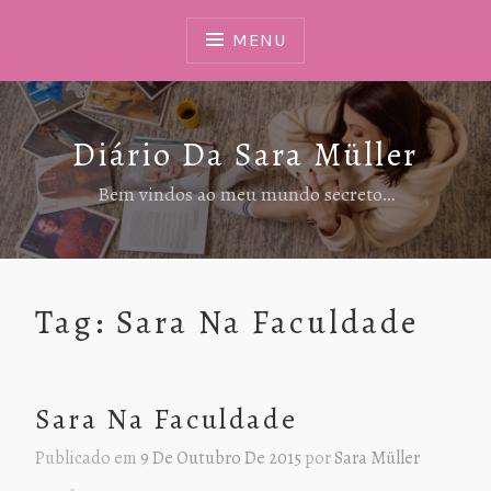
Ir
Para
MENU
Conteúdo
Diário Da Sara Müller
Bem vindos ao meu mundo secreto…
Tag:
Sara Na Faculdade
Sara Na Faculdade
Publicado em
9 De Outubro De 2015
por
Sara Müller