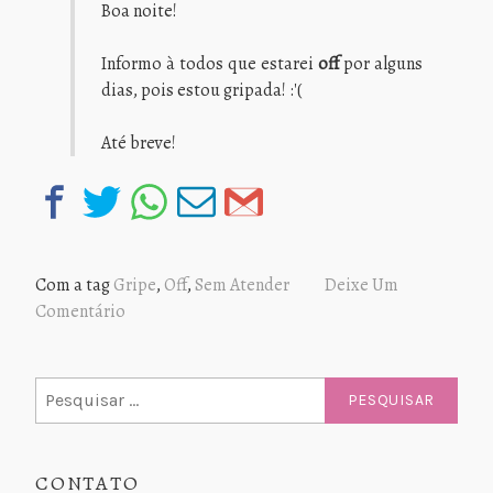
Boa noite!
Informo à todos que estarei
off
por alguns
dias, pois estou gripada! :'(
Até breve!
Com a tag
Gripe
,
Off
,
Sem Atender
Deixe Um
Comentário
Pesquisar
por:
CONTATO