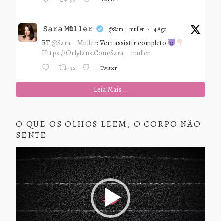
38
𝚂𝚊𝚛𝚊 𝙼ü𝚕𝚕𝚎𝚛
@sara__muller
·
4 Ago
RT
@Sara__Muller
: Vem assistir completo
Https://onlyfans.com/sara__muller
Twitter
39
Leia Mais...
O QUE OS OLHOS LEEM, O CORPO NÃO
SENTE
Tocador
de
vídeo