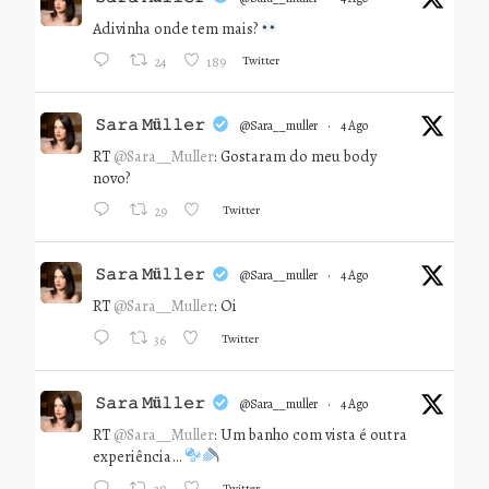
Adivinha onde tem mais?
Twitter
24
189
𝚂𝚊𝚛𝚊 𝙼ü𝚕𝚕𝚎𝚛
@sara__muller
·
4 Ago
RT
@Sara__Muller
: Gostaram do meu body
novo?
Twitter
29
𝚂𝚊𝚛𝚊 𝙼ü𝚕𝚕𝚎𝚛
@sara__muller
·
4 Ago
RT
@Sara__Muller
: Oi
Twitter
36
𝚂𝚊𝚛𝚊 𝙼ü𝚕𝚕𝚎𝚛
@sara__muller
·
4 Ago
RT
@Sara__Muller
: Um banho com vista é outra
experiência…
Twitter