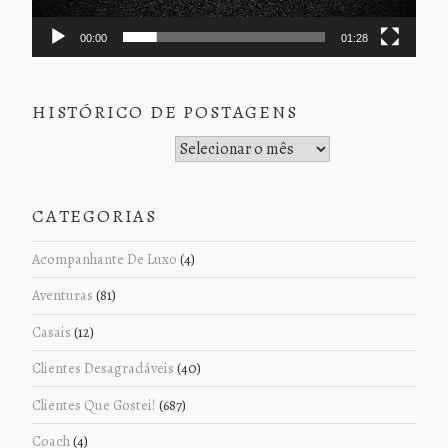
00:00
01:28
HISTÓRICO DE POSTAGENS
Histórico de Postagens
CATEGORIAS
Acompanhante De Luxo
(4)
Aventuras
(81)
Casais
(12)
Clientes Desagradáveis
(40)
Clientes Que Gostei!
(687)
Coach
(4)