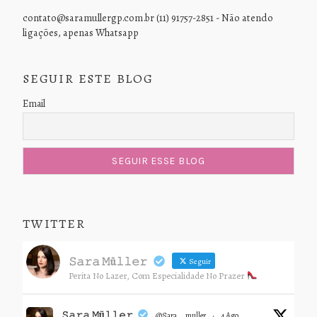
contato@saramullergp.com.br (11) 91757-2851 - Não atendo
ligações, apenas Whatsapp
SEGUIR ESTE BLOG
Email
TWITTER
𝚂𝚊𝚛𝚊 𝙼ü𝚕𝚕𝚎𝚛
Seguir
Perita No Lazer, Com Especialidade No Prazer
𝚂𝚊𝚛𝚊 𝙼ü𝚕𝚕𝚎𝚛
@sara__muller
·
4 Ago