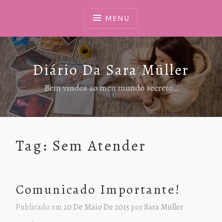
Ir
Para
MENU
Conteúdo
Diário Da Sara Müller
Bem vindos ao meu mundo secreto…
Tag:
Sem Atender
Comunicado Importante!
Publicado em
20 De Maio De 2015
por
Sara Müller