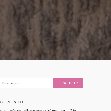
Pesquisar
por:
CONTATO
contato@saramullergp.com.br (11) 91757-2851 - Não