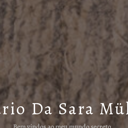
rio Da Sara Mü
Bem vindos ao meu mundo secreto…