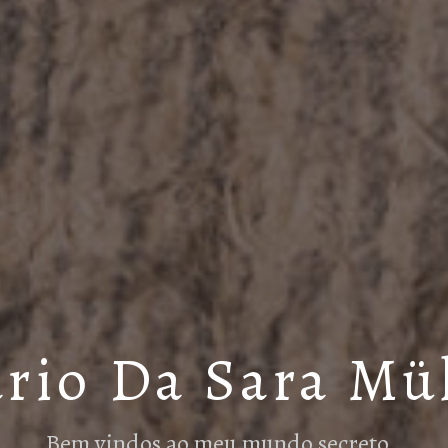
rio Da Sara Mü
Bem vindos ao meu mundo secreto…