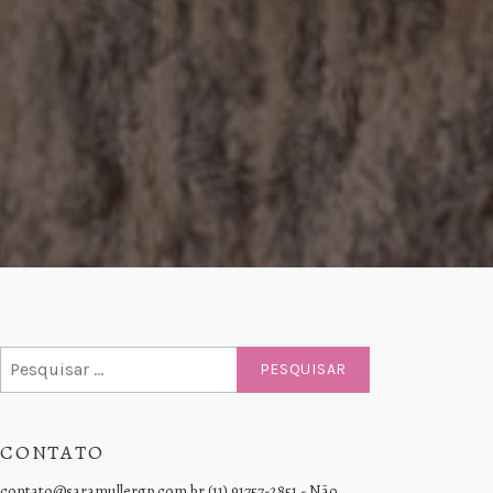
Pesquisar
por:
CONTATO
contato@saramullergp.com.br (11) 91757-2851 - Não