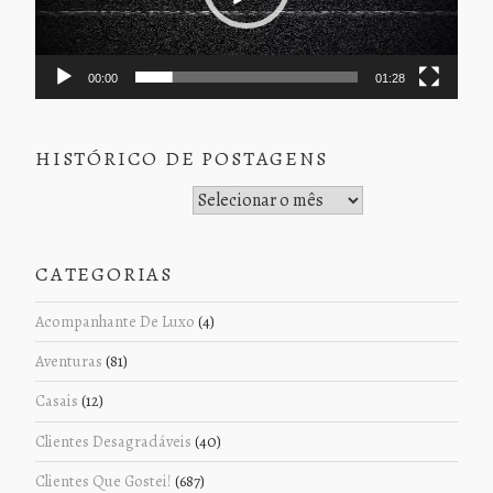
00:00
01:28
HISTÓRICO DE POSTAGENS
Histórico de Postagens
CATEGORIAS
Acompanhante De Luxo
(4)
Aventuras
(81)
Casais
(12)
Clientes Desagradáveis
(40)
Clientes Que Gostei!
(687)