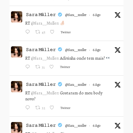
𝚂𝚊𝚛𝚊 𝙼ü𝚕𝚕𝚎𝚛
@sara__muller
·
6 Ago
RT
@Sara__Muller
:
Twitter
45
𝚂𝚊𝚛𝚊 𝙼ü𝚕𝚕𝚎𝚛
@sara__muller
·
6 Ago
RT
@Sara__Muller
: Adivinha onde tem mais?
Twitter
31
𝚂𝚊𝚛𝚊 𝙼ü𝚕𝚕𝚎𝚛
@sara__muller
·
6 Ago
RT
@Sara__Muller
: Gostaram do meu body
novo?
Twitter
32
𝚂𝚊𝚛𝚊 𝙼ü𝚕𝚕𝚎𝚛
@sara__muller
·
6 Ago