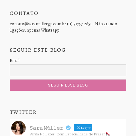
CONTATO
contato@saramullergp.com.br (11) 91757-2851 - Não atendo
ligações, apenas Whatsapp
SEGUIR ESTE BLOG
Email
TWITTER
𝚂𝚊𝚛𝚊 𝙼ü𝚕𝚕𝚎𝚛
Seguir
Perita No Lazer, Com Especialidade No Prazer