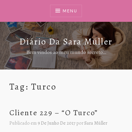
Ir
Para
MENU
Conteúdo
Diário Da Sara Müller
Bem vindos ao meu mundo secreto…
Tag:
Turco
Cliente 229 – “O Turco”
Publicado em
9 De Junho De 2017
por
Sara Müller