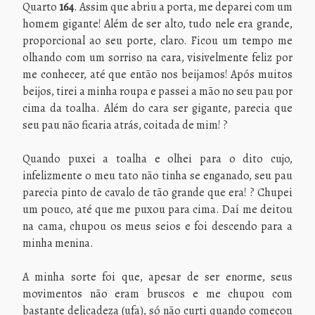
Quarto
164
. Assim que abriu a porta, me deparei com um
homem gigante! Além de ser alto, tudo nele era grande,
proporcional ao seu porte, claro. Ficou um tempo me
olhando com um sorriso na cara, visivelmente feliz por
me conhecer, até que então nos beijamos! Após muitos
beijos, tirei a minha roupa e passei a mão no seu pau por
cima da toalha. Além do cara ser gigante, parecia que
seu pau não ficaria atrás, coitada de mim! ?
Quando puxei a toalha e olhei para o dito cujo,
infelizmente o meu tato não tinha se enganado, seu pau
parecia pinto de cavalo de tão grande que era! ? Chupei
um pouco, até que me puxou para cima. Daí me deitou
na cama, chupou os meus seios e foi descendo para a
minha menina.
A minha sorte foi que, apesar de ser enorme, seus
movimentos não eram bruscos e me chupou com
bastante delicadeza (ufa), só não curti quando começou