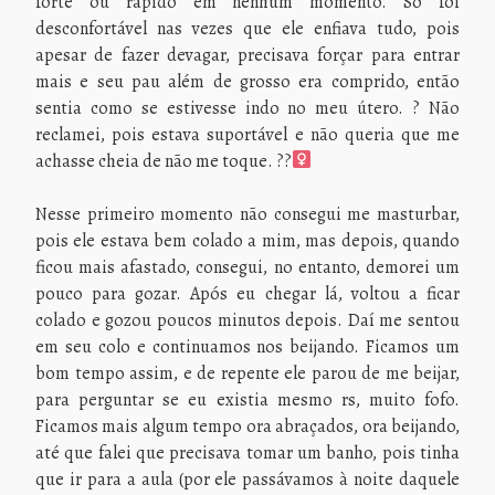
forte ou rápido em nenhum momento. Só foi
desconfortável nas vezes que ele enfiava tudo, pois
apesar de fazer devagar, precisava forçar para entrar
mais e seu pau além de grosso era comprido, então
sentia como se estivesse indo no meu útero. ? Não
reclamei, pois estava suportável e não queria que me
achasse cheia de não me toque. ??‍
Nesse primeiro momento não consegui me masturbar,
pois ele estava bem colado a mim, mas depois, quando
ficou mais afastado, consegui, no entanto, demorei um
pouco para gozar. Após eu chegar lá, voltou a ficar
colado e gozou poucos minutos depois. Daí me sentou
em seu colo e continuamos nos beijando. Ficamos um
bom tempo assim, e de repente ele parou de me beijar,
para perguntar se eu existia mesmo rs, muito fofo.
Ficamos mais algum tempo ora abraçados, ora beijando,
até que falei que precisava tomar um banho, pois tinha
que ir para a aula (por ele passávamos à noite daquele