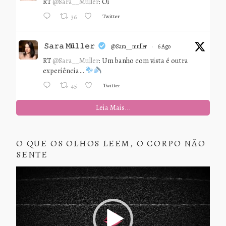
RT
@Sara__Muller
: Oi
Twitter
36
𝚂𝚊𝚛𝚊 𝙼ü𝚕𝚕𝚎𝚛
@sara__muller
·
6 Ago
RT
@Sara__Muller
: Um banho com vista é outra
experiência…
Twitter
45
Leia Mais...
O QUE OS OLHOS LEEM, O CORPO NÃO
SENTE
Tocador
de
vídeo