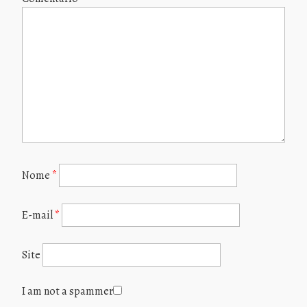
Nome
*
E-mail
*
Site
I am not a spammer