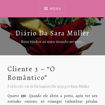
Ir
Para
MENU
Conteúdo
Diário Da Sara Müller
Bem vindos ao meu mundo secreto…
Cliente 3 – “O
Romântico”
Publicado em
30 De Janeiro De 2015
por
Sara Müller
Quarto
130
. Quando ele abriu a porta, após ver seu
rostinho curioso, só consegui vislumbrar pétalas