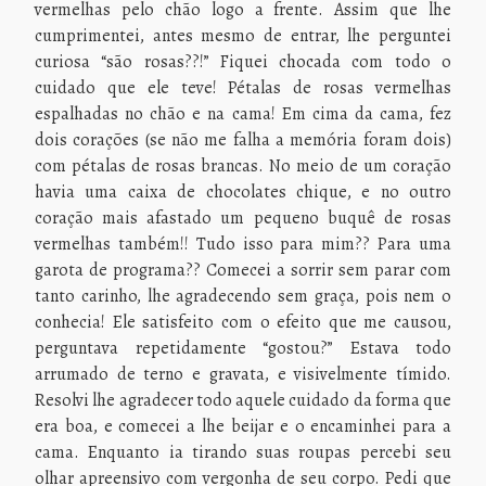
vermelhas pelo chão logo a frente. Assim que lhe
cumprimentei, antes mesmo de entrar, lhe perguntei
curiosa “são rosas??!” Fiquei chocada com todo o
cuidado que ele teve! Pétalas de rosas vermelhas
espalhadas no chão e na cama! Em cima da cama, fez
dois corações (se não me falha a memória foram dois)
com pétalas de rosas brancas. No meio de um coração
havia uma caixa de chocolates chique, e no outro
coração mais afastado um pequeno buquê de rosas
vermelhas também!! Tudo isso para mim?? Para uma
garota de programa?? Comecei a sorrir sem parar com
tanto carinho, lhe agradecendo sem graça, pois nem o
conhecia! Ele satisfeito com o efeito que me causou,
perguntava repetidamente “gostou?” Estava todo
arrumado de terno e gravata, e visivelmente tímido.
Resolvi lhe agradecer todo aquele cuidado da forma que
era boa, e comecei a lhe beijar e o encaminhei para a
cama. Enquanto ia tirando suas roupas percebi seu
olhar apreensivo com vergonha de seu corpo. Pedi que