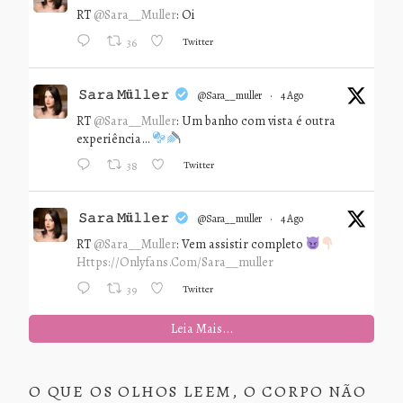
RT
@Sara__Muller
: Oi
Twitter
36
𝚂𝚊𝚛𝚊 𝙼ü𝚕𝚕𝚎𝚛
@sara__muller
·
4 Ago
RT
@Sara__Muller
: Um banho com vista é outra
experiência…
Twitter
38
𝚂𝚊𝚛𝚊 𝙼ü𝚕𝚕𝚎𝚛
@sara__muller
·
4 Ago
RT
@Sara__Muller
: Vem assistir completo
Https://onlyfans.com/sara__muller
Twitter
39
Leia Mais...
O QUE OS OLHOS LEEM, O CORPO NÃO