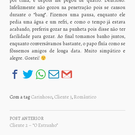
por cima, e depois me pegou de quatro. Delicioso.
Infelizmente não gozou na penetração pois se cansou
durante o “bang”. Fizemos uma pausa, enquanto ele
pedia uma água e um refri, e como o tempo já estava
acabando, preferiu gozar na punheta pois disse não ter
facilidade para gozar. Ao final tomamos banho juntos,
enquanto conversávamos bastante, o papo fluía como se
fôssemos amigos de longa data. Muito simpático e
alegre. Gostei!
Com a tag
Carinhoso
,
Cliente 3
,
Romântico
NAVEGAÇÃO
DE
POST ANTERIOR
Cliente 2 – “O Estranho”
POST