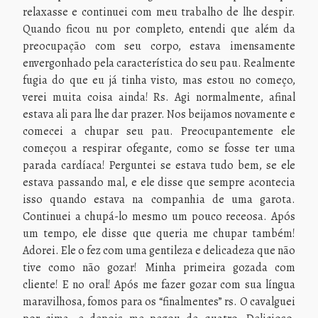
relaxasse e continuei com meu trabalho de lhe despir.
Quando ficou nu por completo, entendi que além da
preocupação com seu corpo, estava imensamente
envergonhado pela característica do seu pau. Realmente
fugia do que eu já tinha visto, mas estou no começo,
verei muita coisa ainda! Rs. Agi normalmente, afinal
estava ali para lhe dar prazer. Nos beijamos novamente e
comecei a chupar seu pau. Preocupantemente ele
começou a respirar ofegante, como se fosse ter uma
parada cardíaca! Perguntei se estava tudo bem, se ele
estava passando mal, e ele disse que sempre acontecia
isso quando estava na companhia de uma garota.
Continuei a chupá-lo mesmo um pouco receosa. Após
um tempo, ele disse que queria me chupar também!
Adorei. Ele o fez com uma gentileza e delicadeza que não
tive como não gozar! Minha primeira gozada com
cliente! E no oral! Após me fazer gozar com sua língua
maravilhosa, fomos para os “finalmentes” rs. O cavalguei