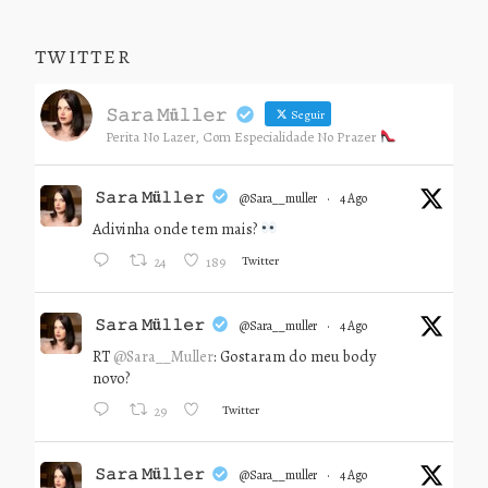
TWITTER
𝚂𝚊𝚛𝚊 𝙼ü𝚕𝚕𝚎𝚛
Seguir
Perita No Lazer, Com Especialidade No Prazer
𝚂𝚊𝚛𝚊 𝙼ü𝚕𝚕𝚎𝚛
@sara__muller
·
4 Ago
Adivinha onde tem mais?
Twitter
24
189
𝚂𝚊𝚛𝚊 𝙼ü𝚕𝚕𝚎𝚛
@sara__muller
·
4 Ago
RT
@Sara__Muller
: Gostaram do meu body
novo?
Twitter
29
𝚂𝚊𝚛𝚊 𝙼ü𝚕𝚕𝚎𝚛
@sara__muller
·
4 Ago