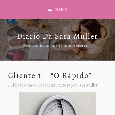
Ir
Para
MENU
Conteúdo
Diário Da Sara Müller
Bem vindos ao meu mundo secreto…
Cliente 1 – “O Rápido”
Publicado em
30 De Janeiro De 2015
por
Sara Müller