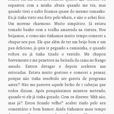
espantou com a minha altura quando me viu, mas
quando tirei o salto ficamos quase do mesmo tamanho.
Eu já tinha visto sua foto pelo whats, e não o achei feio.
Um moreno charmoso. Muito simpático. Já estava
tomado banho com a toalha amarrada na cintura. Nos
beijamos, e como não tínhamos muito tempo comecei a
chupar seu pau. Ele que além de ter um beijo bom e um
pau delicioso, já quis ir pegando a camisinha, e quando
voltou eu já tinha tirado o vestido. Me chupou
brevemente e me penetrou na beirada da cama no frango
assado. Entrou devagar e depois acelerou nas
estocadas. Estava muito gostoso e comecei a pensar,
porque não tinha resolvido ser garota de programa
antes?! Não me pareceu aquele bicho de 7 cabeças que
todos diziam. Após pouquíssimos minutos metendo,
quando vi ele já tinha gozado. Com os dizeres: “Ahh não,
mas já?! Estou ficando velho!” acabei rindo pelo seu
comentário e bom humor. Ainda tínhamos mais tempo