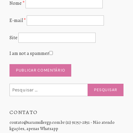
Nome
*
E-mail
*
Site
I am not a spammer
Pesquisar
por:
CONTATO
contato@saramullergp.com.br (11) 91757-2851 - Não atendo
ligações, apenas Whatsapp