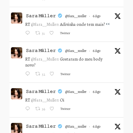
𝚂𝚊𝚛𝚊 𝙼ü𝚕𝚕𝚎𝚛
@sara__muller
·
6 Ago
RT
@Sara__Muller
: Adivinha onde tem mais?
Twitter
31
𝚂𝚊𝚛𝚊 𝙼ü𝚕𝚕𝚎𝚛
@sara__muller
·
6 Ago
RT
@Sara__Muller
: Gostaram do meu body
novo?
Twitter
32
𝚂𝚊𝚛𝚊 𝙼ü𝚕𝚕𝚎𝚛
@sara__muller
·
6 Ago
RT
@Sara__Muller
: Oi
Twitter
36
𝚂𝚊𝚛𝚊 𝙼ü𝚕𝚕𝚎𝚛
@sara__muller
·
6 Ago