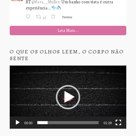
RT
@Sara__Muller
: Um banho com vista é outra
experiência…
Twitter
45
Leia Mais...
O QUE OS OLHOS LEEM, O CORPO NÃO
SENTE
Tocador
de
vídeo
00:00
01:28