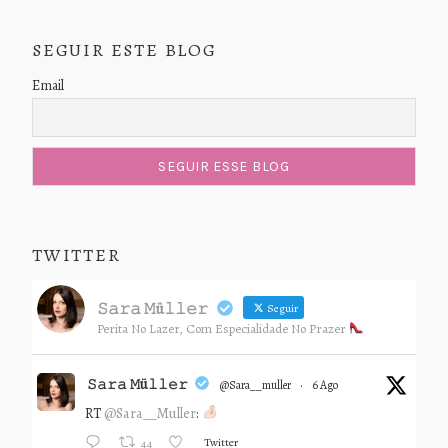
SEGUIR ESTE BLOG
Email
TWITTER
𝚂𝚊𝚛𝚊 𝙼ü𝚕𝚕𝚎𝚛
Seguir
Perita No Lazer, Com Especialidade No Prazer
𝚂𝚊𝚛𝚊 𝙼ü𝚕𝚕𝚎𝚛
@sara__muller
·
6 Ago
RT
@Sara__Muller
:
Twitter
44