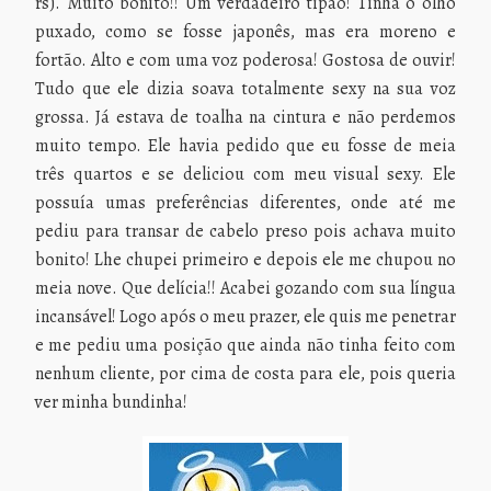
rs). Muito bonito!! Um verdadeiro tipão! Tinha o olho
puxado, como se fosse japonês, mas era moreno e
fortão. Alto e com uma voz poderosa! Gostosa de ouvir!
Tudo que ele dizia soava totalmente sexy na sua voz
grossa. Já estava de toalha na cintura e não perdemos
muito tempo. Ele havia pedido que eu fosse de meia
três quartos e se deliciou com meu visual sexy. Ele
possuía umas preferências diferentes, onde até me
pediu para transar de cabelo preso pois achava muito
bonito! Lhe chupei primeiro e depois ele me chupou no
meia nove. Que delícia!! Acabei gozando com sua língua
incansável! Logo após o meu prazer, ele quis me penetrar
e me pediu uma posição que ainda não tinha feito com
nenhum cliente, por cima de costa para ele, pois queria
ver minha bundinha!