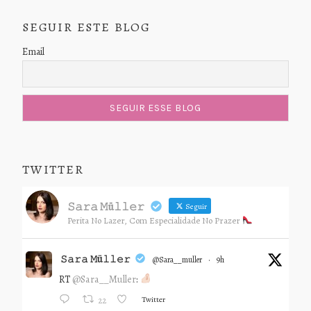
SEGUIR ESTE BLOG
Email
TWITTER
𝚂𝚊𝚛𝚊 𝙼ü𝚕𝚕𝚎𝚛
Seguir
Perita No Lazer, Com Especialidade No Prazer
𝚂𝚊𝚛𝚊 𝙼ü𝚕𝚕𝚎𝚛
@sara__muller
·
9h
RT
@Sara__Muller
:
Twitter
22