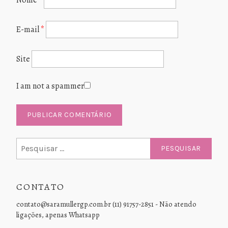
E-mail
*
Site
I am not a spammer
Pesquisar
por:
CONTATO
contato@saramullergp.com.br (11) 91757-2851 - Não atendo
ligações, apenas Whatsapp