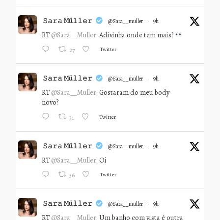
𝚂𝚊𝚛𝚊 𝙼ü𝚕𝚕𝚎𝚛
@sara__muller
·
9h
RT
@Sara__Muller
: Adivinha onde tem mais?
Twitter
27
𝚂𝚊𝚛𝚊 𝙼ü𝚕𝚕𝚎𝚛
@sara__muller
·
9h
RT
@Sara__Muller
: Gostaram do meu body
novo?
Twitter
31
𝚂𝚊𝚛𝚊 𝙼ü𝚕𝚕𝚎𝚛
@sara__muller
·
9h
RT
@Sara__Muller
: Oi
Twitter
36
𝚂𝚊𝚛𝚊 𝙼ü𝚕𝚕𝚎𝚛
@sara__muller
·
9h
RT
@Sara__Muller
: Um banho com vista é outra