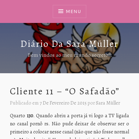
Ir
Para
MENU
Conteúdo
Diário Da Sara Müller
Bem vindos ao meu mundo secreto…
Cliente 11 – “O Safadão”
Publicado em
7 De Fevereiro De 2015
por
Sara Müller
Quarto
130
. Quando abriu a porta já vi logo a TV ligada
no canal pornô rs. Não pude deixar de observar ser o
primeiro a colocar nesse canal (não que não fosse normal