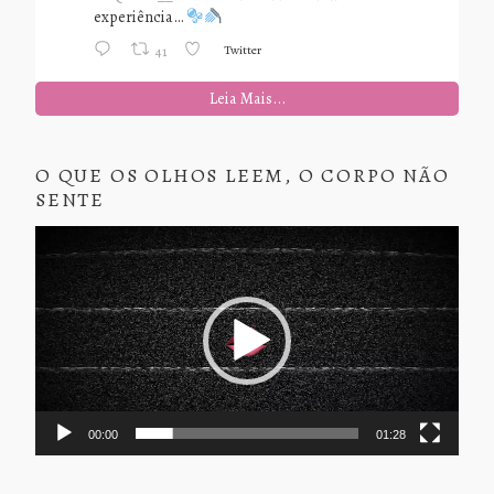
experiência…
Twitter
41
Leia Mais...
O QUE OS OLHOS LEEM, O CORPO NÃO
SENTE
Tocador
de
vídeo
00:00
01:28